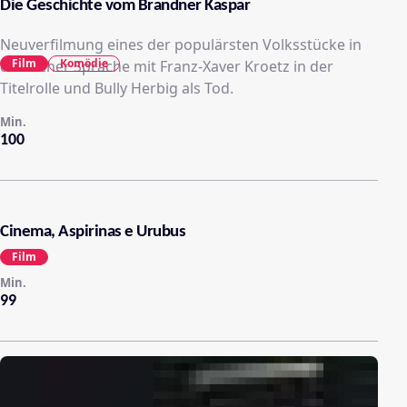
Die Geschichte vom Brandner Kaspar
Neuverfilmung eines der populärsten Volksstücke in
Film
Komödie
deutscher Sprache mit Franz-Xaver Kroetz in der
Titelrolle und Bully Herbig als Tod.
Min.
100
Cinema, Aspirinas e Urubus
Film
Min.
99