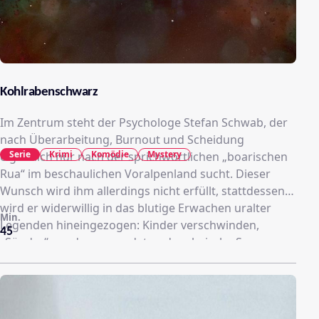
Kohlrabenschwarz
Im Zentrum steht der Psychologe Stefan Schwab, der
nach Überarbeitung, Burnout und Scheidung
Serie
Krimi
Komödie
Mystery
eigentlich nur nach der sprichwörtlichen „boarischen
Rua“ im beschaulichen Voralpenland sucht. Dieser
Wunsch wird ihm allerdings nicht erfüllt, stattdessen
wird er widerwillig in das blutige Erwachen uralter
Min.
Legenden hineingezogen: Kinder verschwinden,
45
„Sünder“ werden ermordet und archaische Sagen
bekommen plötzlich eine tödliche Aktualität.