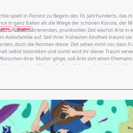
hte spielt in Florenz zu Beginn des 16. Jahrhunderts, das in
ce in ganz Italien als die Wiege der schönen Künste, der M
ation
Drama
alt. In dieser florierenden, prunkvollen Zeit wächst Arte in 
Adelsfamilie auf. Seit ihrer frühesten Kindheit träumt sie
erden, doch die Normen dieser Zeit sehen nicht vor, dass F
alt selbst bestreiten und somit wird ihr dieser Traum ver
Wünschen ihrer Mutter ginge, soll Arte sich einen Eheman
sichertes Leben führen, doch stattdessen bewirbt sie sich 
ls Gesellin in einem nahe gelegenen Atelier. „Für meinen g
 Risiko gerne in Kauf, es später zu bereuen!“ Dies ist die 
te, die sich den Bräuchen ihrer Zeit entgegenstellt und fest
ist, Malerin zu werden.