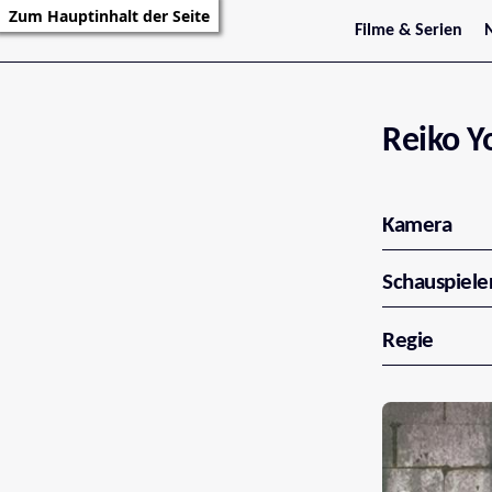
Zum Hauptinhalt der Seite
Filme & Serien
Trailer
S
Kritiken
S
Filmarchiv
Serienarchiv
Reiko Y
Kamera
Schauspiele
Regie