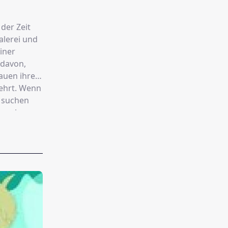
 der Zeit
alerei und
einer
 davon,
rauen ihren
wehrt. Wenn
n suchen
um eine
roßen Traum
Geschichte