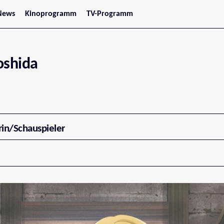
News
Kinoprogramm
TV-Programm
tars
Jetzt im Kino
treaming
Demnächst im Kino
Wien
Niederösterreich
oshida
Oberösterreich
Steiermark
Burgenland
Kärnten
Salzburg
Tirol
Vorarlberg
rin/Schauspieler