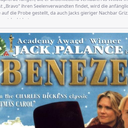
t „Bravo“ ihren Seelenverwandten findet, wird die anfängli
e auf die Probe gestellt, da auch Jacks gieriger Nachbar Gri
entdeckt hat...