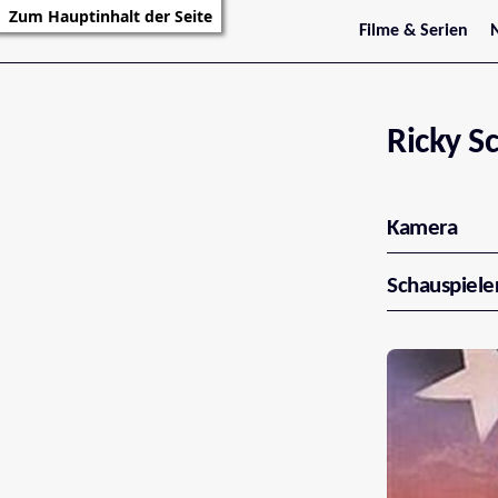
Zum Hauptinhalt der Seite
Filme & Serien
Trailer
S
Kritiken
S
Filmarchiv
Serienarchiv
Ricky S
Kamera
Schauspiele