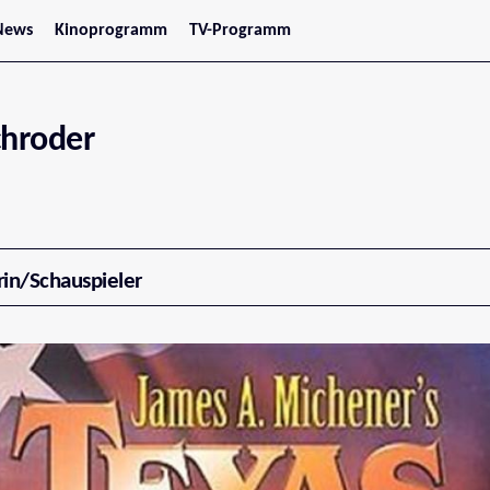
News
Kinoprogramm
TV-Programm
tars
Jetzt im Kino
treaming
Demnächst im Kino
Wien
Niederösterreich
chroder
Oberösterreich
Steiermark
Burgenland
Kärnten
Salzburg
Tirol
Vorarlberg
rin/Schauspieler