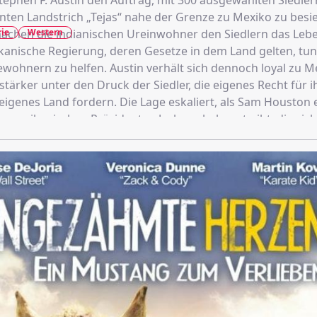
Stephen F. Austin den Auftrag, mit 300 ausgewählten Siedle
en Landstrich „Tejas“ nahe der Grenze zu Mexiko zu besi
rie
Western
achen die indianischen Ureinwohner den Siedlern das Lebe
kanische Regierung, deren Gesetze in dem Land gelten, tu
wohnern zu helfen. Austin verhält sich dennoch loyal zu M
tärker unter den Druck der Siedler, die eigenes Recht für i
eigenes Land fordern. Die Lage eskaliert, als Sam Houston 
s amerikanischen Präsidenten Jackson bekannt gibt, die sic
s Loyalität, später auch gegen Mexiko wendet. Im Jahr 183
e Auseinandersetzungen unvermeidbar…