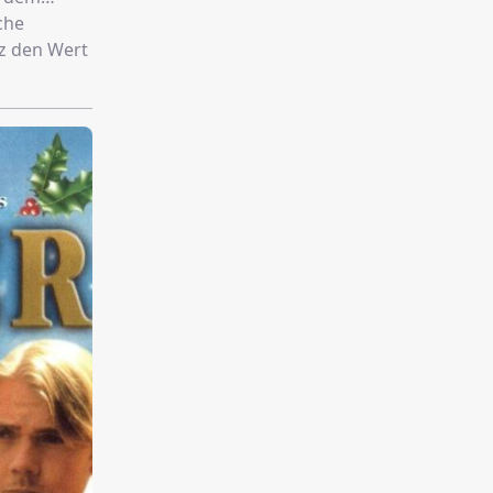
che
zz den Wert