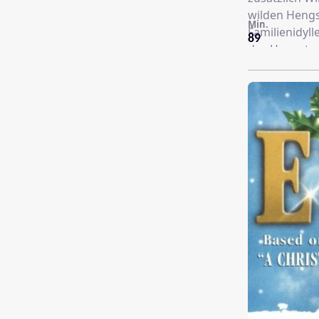
wilden Hengs
Min.
Familienidyll
89
des Hengstes 