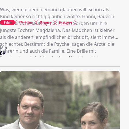
Was, wenn einem niemand glauben will. Schon als
Kind keiner so richtig glauben wollte. Hanni, Bäuerin
Film
TV-Film
Drama
Historie
und dreifache Mutter, macht sich Sorgen um ihre
jüngste Tochter Magdalena. Das Mädchen ist kleiner
als die anderen, empfindlicher, bricht oft, sieht immer
schlechter. Bestimmt die Psyche, sagen die Ärzte, die
Min.
Lehrerin und auch die Familie. Eine Brille mit
89
Fensterglas wird sicher helfen. Aber Hanni ist
Magdalenas Mutter und sie spürt, dass eine Brille
nichts ändern wird, dass es um mehr geht. Selbst
geplagt von einer unerhörten Jugenderinnerung
beginnt sie, unbeirrt und unaufhaltsam, um das Leben
ihrer Tochter zu kämpfen und setzt dabei nicht nur
das Familienglück und ihre Existenz aufs Spiel,
sondern schreckt am Ende auch vor der bayerischen
Justiz nicht zurück.