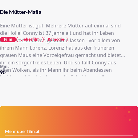
Die Mütter-Mafia
Eine Mutter ist gut. Mehrere Mütter auf einmal sind
die Hölle! Conny ist 37 Jahre alt und hat ihr Leben
Film
Liebesfilm
Komödie
bisher von anderen gestalten lassen - vor allem von
ihrem Mann Lorenz. Lorenz hat aus der früheren
grauen Maus eine Vorzeigefrau gemacht und bietet
ihr ein sorgenfreies Leben. Und so fällt Conny aus
Min.
allen Wolken, als ihr Mann ihr beim Abendessen
90
lapidar verkündet, dass er die Scheidung will.
Notgedrungen zieht Conny samt der beiden Kinder in
das uralte Haus von Lorenz verstorbener Mutter und
realisiert mit Entsetzen, dass ab jetzt alles anders wird.
Da sie sich allein für lebensunfähig hält, klammert sie
sich an eine Clique von High-Society-Müttern im
Kindergarten ihres Sohnes, die sich, ihr Leben, ihre
Kinder und ihre Männer so was von im Griff zu haben
Mehr über film.at
scheinen. Doch bald merkt sie, dass auch diese