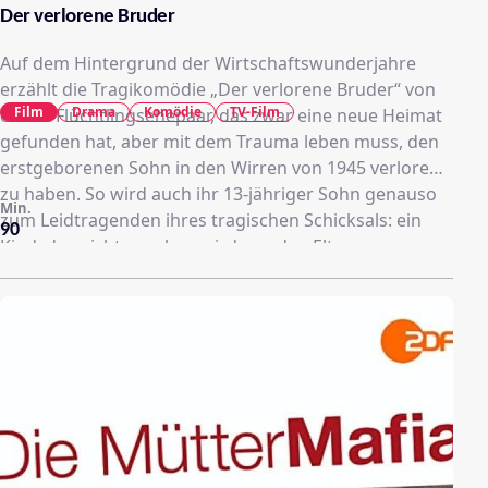
Der verlorene Bruder
Auf dem Hintergrund der Wirtschaftswunderjahre
erzählt die Tragikomödie „Der verlorene Bruder“ von
Film
Drama
Komödie
TV-Film
einem Flüchtlingsehepaar, das zwar eine neue Heimat
gefunden hat, aber mit dem Trauma leben muss, den
erstgeborenen Sohn in den Wirren von 1945 verloren
zu haben. So wird auch ihr 13-jähriger Sohn genauso
Min.
zum Leidtragenden ihres tragischen Schicksals: ein
90
Kind, das nicht gesehen wird von den Eltern.