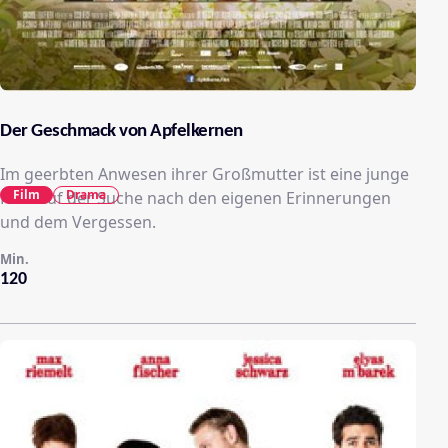
Der Geschmack von Apfelkernen
Im geerbten Anwesen ihrer Großmutter ist eine junge
Film
Drama
Frau auf der Suche nach den eigenen Erinnerungen
und dem Vergessen.
Min.
120