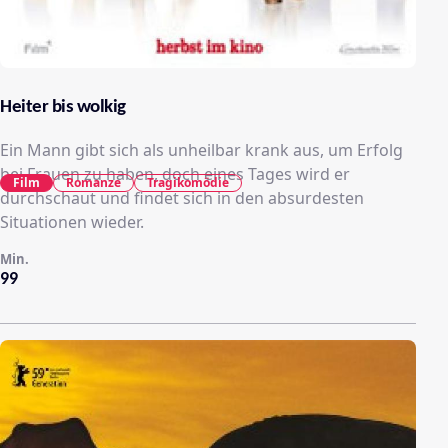
Heiter bis wolkig
Ein Mann gibt sich als unheilbar krank aus, um Erfolg
bei Frauen zu haben, doch eines Tages wird er
Film
Romanze
Tragikomödie
durchschaut und findet sich in den absurdesten
Situationen wieder.
Min.
99