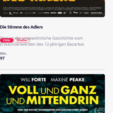
Die Stimme des Adlers
Dies ist die ungewöhnliche Geschichte vom
Film
Drama
Erwachsenwerden des 12-jährigen Bazarbai.
Min.
97