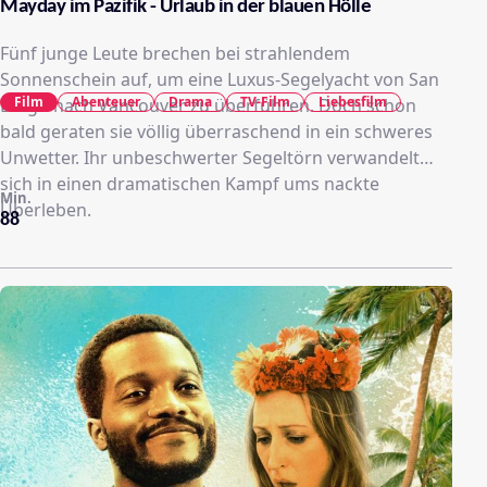
Mayday im Pazifik - Urlaub in der blauen Hölle
Fünf junge Leute brechen bei strahlendem
Sonnenschein auf, um eine Luxus-Segelyacht von San
Film
Abenteuer
Drama
TV-Film
Liebesfilm
Diego nach Vancouver zu überführen. Doch schon
bald geraten sie völlig überraschend in ein schweres
Unwetter. Ihr unbeschwerter Segeltörn verwandelt
sich in einen dramatischen Kampf ums nackte
Min.
Überleben.
88