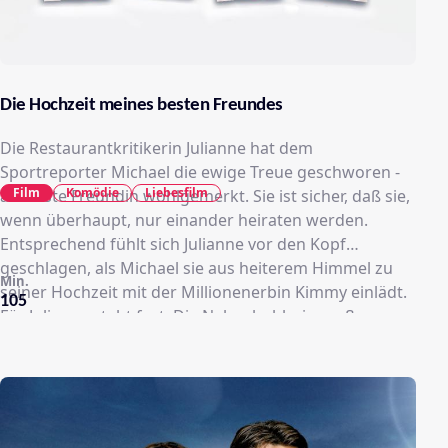
Die Hochzeit meines besten Freundes
Die Restaurantkritikerin Julianne hat dem
Sportreporter Michael die ewige Treue geschworen -
Film
Komödie
Liebesfilm
als beste Freundin wohlgemerkt. Sie ist sicher, daß sie,
wenn überhaupt, nur einander heiraten werden.
Entsprechend fühlt sich Julianne vor den Kopf
geschlagen, als Michael sie aus heiterem Himmel zu
Min.
seiner Hochzeit mit der Millionenerbin Kimmy einlädt.
105
Für Julianne steht fest: Die Nebenbuhlerin muß aus
dem Feld geschlagen werden - koste es, was es wolle.
Dabei schreckt Julianne vor nichts zurück: Hinterlist,
Lügen und E-Mail-Betrug sollen sie ans Ziel ihrer
heimlichen Träume führen. Und tatsächlich: Kurz vor
der Hochzeit scheint Michael langsam weich zu