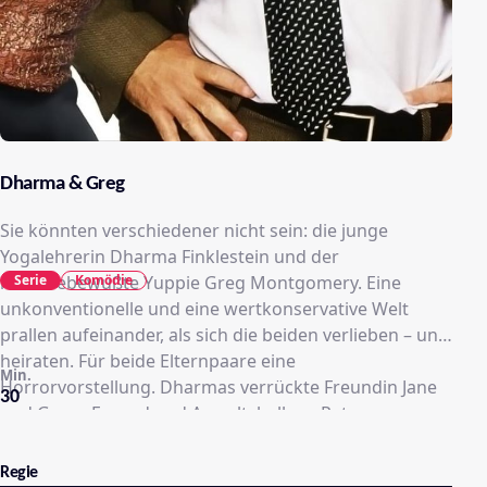
Dharma & Greg
Sie könnten verschiedener nicht sein: die junge
Yogalehrerin Dharma Finklestein und der
Serie
Komödie
karrierebewußte Yuppie Greg Montgomery. Eine
unkonventionelle und eine wertkonservative Welt
prallen aufeinander, als sich die beiden verlieben – und
heiraten. Für beide Elternpaare eine
Min.
Horrorvorstellung. Dharmas verrückte Freundin Jane
30
und Gregs Freund und Anwaltskollege Pete
vervollständigen das Quartett. Dharma Finklestein
stößt in einer Justizbehörde auf den Anwalt Greg
Regie