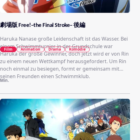
劇場版 Free!–the Final Stroke– 後編
Haruka Nanase große Leidenschaft ist das Wasser. Bei
einem Schwimmturnier in der Grundschule war
Film
Animation
Drama
Komödie
Haruka der große Gewinner, doch jetzt wird er von Rin
zu einem neuen Wettkampf herausgefordert. Um Rin
noch einmal zu besiegen, formt er gemeinsam mit
seinen Freunden einen Schwimmklub.
Min.