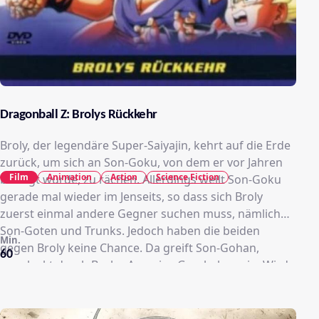
Dragonball Z: Brolys Rückkehr
Broly, der legendäre Super-Saiyajin, kehrt auf die Erde
zurück, um sich an Son-Goku, von dem er vor Jahren
Film
Animation
Action
Science Fiction
besiegt wurde, zu rächen. Allerdings weilt Son-Goku
gerade mal wieder im Jenseits, so dass sich Broly
zuerst einmal andere Gegner suchen muss, nämlich
Son-Goten und Trunks. Jedoch haben die beiden
Min.
gegen Broly keine Chance. Da greift Son-Gohan,
60
angelockt durch Brolys Aura, ins Geschehen ein. Wird
Son-Gohan den legendären Super-Saiyajin besiegen
können, oder wird erneut die Hilfe von Son-Goku aus
dem Jenseits nötig sein?