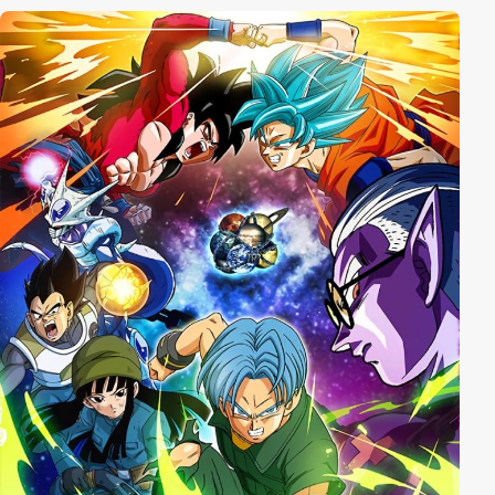
Fernseher drehen durch und viele andere
Gerätschaften verursachen Probleme. In den
Nachrichten ist die Rede von einem
cyberterroristischem Anschlag. Der Fünftklässler
Taichi Yagami bereitet sich derweil daheim auf sein
Sommercamp vor, während seine Mutter mit seiner
kleinen Schwester Hikari mit dem Zug nach Shibuya
gefahren ist. Doch als er von den Vorkommnissen
hört, will er nach Shibuya eilen, um seiner Mutter und
seiner Schwester zu helfen. Als er sich jedoch auf den
Weg macht, wird Taichi Zeuge eines mysteriösen
Phänomens und findet sich alsbald in der digitalen
Welt wieder! Hier treffen er und einige andere
sogenannte Digiritter bald auf ihre Digimon-Partner,
mit denen sie in ein noch unbekanntes Abenteuer
aufbrechen...