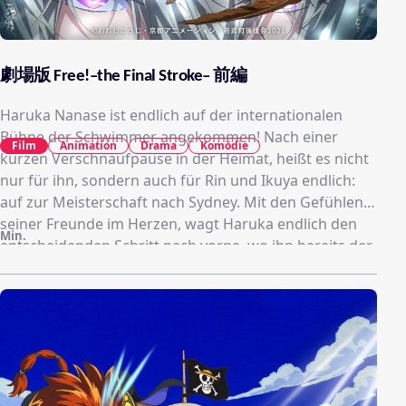
劇場版 Free!–the Final Stroke– 前編
Haruka Nanase ist endlich auf der internationalen
Bühne der Schwimmer angekommen! Nach einer
Film
Animation
Drama
Komödie
kurzen Verschnaufpause in der Heimat, heißt es nicht
nur für ihn, sondern auch für Rin und Ikuya endlich:
auf zur Meisterschaft nach Sydney. Mit den Gefühlen
seiner Freunde im Herzen, wagt Haruka endlich den
Min.
entscheidenden Schritt nach vorne, wo ihn bereits der
unnahbare Champion erwartet: Albert Wåhlander.
Wird einer der Schwimmer auf dem Weg zum Finale
doch noch die Nerven verlieren? Bald sieht es ganz so
aus, als ob Haruka, Rin und Ikuya eine schwere
Entscheidung treffen müssten. Doch wird ihre
Freundschaft das überstehen? Die beliebte
Schwimmserie Free! feiert mit den beiden Free! the