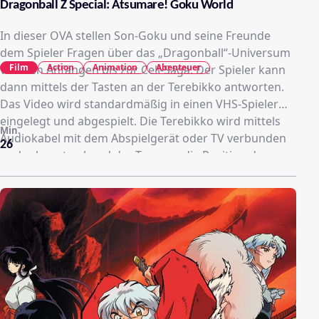
Dragonball Z Special: Atsumare! Goku World
In dieser OVA stellen Son-Goku und seine Freunde
dem Spieler Fragen über das „Dragonball“-Universum
Film
Action
Animation
Abenteuer
von den Anfängen bis zur Cell-Saga. Der Spieler kann
dann mittels der Tasten an der Terebikko antworten.
Das Video wird standardmäßig in einen VHS-Spieler
eingelegt und abgespielt. Die Terebikko wird mittels
Min.
Audiokabel mit dem Abspielgerät oder TV verbunden
26
und erkennt anhand der Tonspur die Position der
Kassette und die damit zuletzt gestellte Frage im
Video. So können die Spieler am Terebikko selbst
mitraten und auch ein Feedback über die Richtigkeit
der Antwort erhalten.