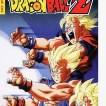
verhindern, läuft Flüssigkeit aus dem Behälter, in dem
Broly gezüchtet wurde. Diese Flüssigkeit erweist sich
als äußerst bösartig, denn sie verschlingt jeden
Organismus, der ihr in die Quere kommt. Wird es den
Z-Fightern gelingen, die gefährliche Flüssigkeit
unschädlich zu machen und Broly endgültig zu
vernichten?