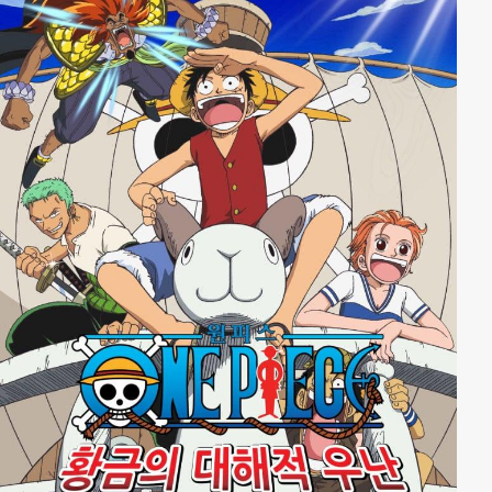
Final Stroke Filmen ihren großen Abschluss. Zeit, noch
einmal die herrlichen Animationen von Studio Kyoto
Animation (Violet Evergarden, A Silent Voice) zu
genießen und die persönlichen Lieblingscharaktere
anzufeuern!