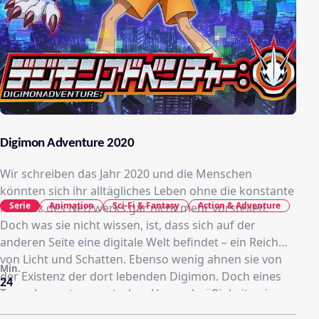
Digimon Adventure 2020
Wir schreiben das Jahr 2020 und die Menschen
könnten sich ihr alltägliches Leben ohne die konstante
Serie
Animation
Sci-Fi & Fantasy
Action & Adventure
Präsenz des Netzwerks gar nicht mehr vorstellen.
Doch was sie nicht wissen, ist, dass sich auf der
anderen Seite eine digitale Welt befindet – ein Reich
von Licht und Schatten. Ebenso wenig ahnen sie von
Min.
der Existenz der dort lebenden Digimon. Doch eines
24
Tages kommt es zu starken Unregelmäßigkeiten im
Netz rund um Tokyo. Die Ampeln spielen verrückt, die