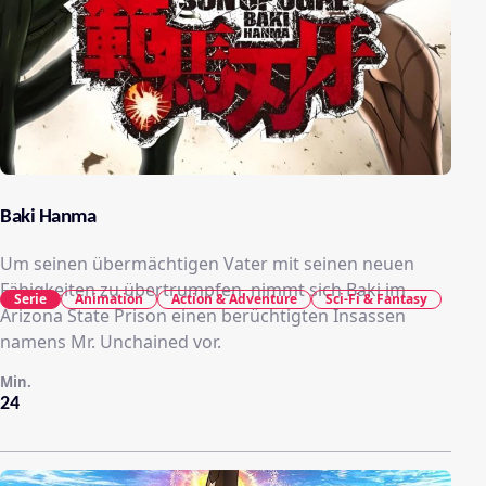
Baki Hanma
Um seinen übermächtigen Vater mit seinen neuen
Fähigkeiten zu übertrumpfen, nimmt sich Baki im
Serie
Animation
Action & Adventure
Sci-Fi & Fantasy
Arizona State Prison einen berüchtigten Insassen
namens Mr. Unchained vor.
Min.
24