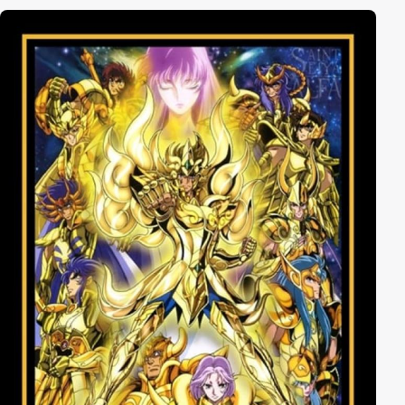
beiden nichts darüber, dabei hatte er sich auf einen
Kampf gefreut. Als Boo ihn dann auch noch erzürnt,
schwört er die Erde auszulöschen. Nun liegt es erneut
an Son Goku, den Gott der Zerstörung aufzuhalten
und die Vernichtung des Planeten zu verhindern …