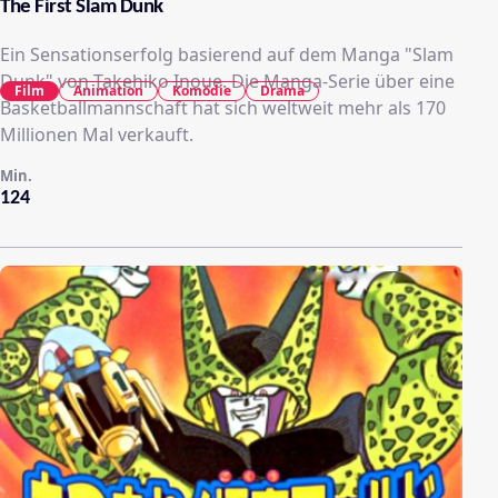
The First Slam Dunk
Ein Sensationserfolg basierend auf dem Manga "Slam
Dunk" von Takehiko Inoue. Die Manga-Serie über eine
Film
Animation
Komödie
Drama
Basketballmannschaft hat sich weltweit mehr als 170
Millionen Mal verkauft.
Min.
124