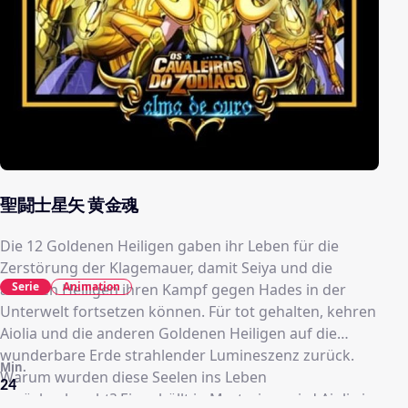
聖闘士星矢 黄金魂
Die 12 Goldenen Heiligen gaben ihr Leben für die
Zerstörung der Klagemauer, damit Seiya und die
Serie
Animation
anderen Heiligen ihren Kampf gegen Hades in der
Unterwelt fortsetzen können. Für tot gehalten, kehren
Aiolia und die anderen Goldenen Heiligen auf die
wunderbare Erde strahlender Lumineszenz zurück.
Min.
Warum wurden diese Seelen ins Leben
24
zurückgebracht? Eingehüllt in Mysterien, wird Aiolia in