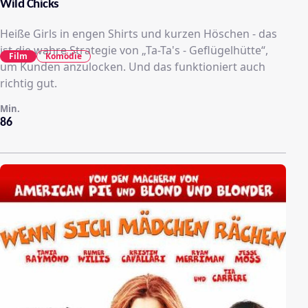
Wild Chicks
Heiße Girls in engen Shirts und kurzen Höschen - das
ist die wahre Strategie von „Ta-Ta's - Geflügelhütte“,
Film
Komödie
um Kunden anzulocken. Und das funktioniert auch
richtig gut.
Min.
86