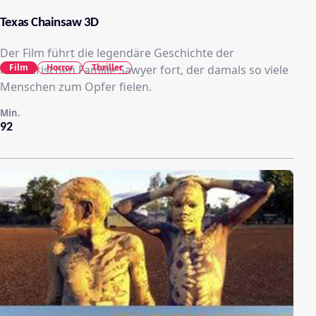
Texas Chainsaw 3D
Der Film führt die legendäre Geschichte der
Film
Horror
Thriller
mörderischen Familie Sawyer fort, der damals so viele
Menschen zum Opfer fielen.
Min.
92