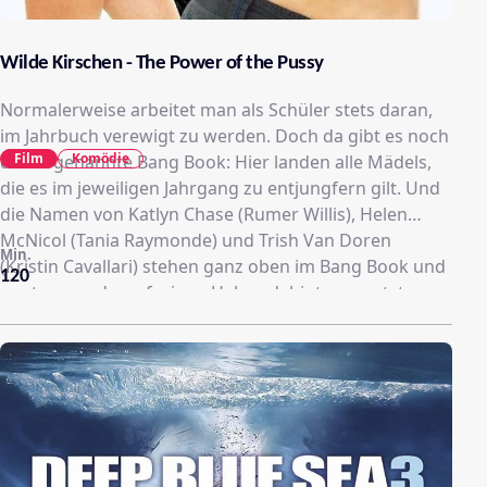
Wilde Kirschen - The Power of the Pussy
Normalerweise arbeitet man als Schüler stets daran,
im Jahrbuch verewigt zu werden. Doch da gibt es noch
Film
Komödie
das sogenannte Bang Book: Hier landen alle Mädels,
die es im jeweiligen Jahrgang zu entjungfern gilt. Und
die Namen von Katlyn Chase (Rumer Willis), Helen
McNicol (Tania Raymonde) und Trish Van Doren
Min.
(Kristin Cavallari) stehen ganz oben im Bang Book und
120
warten nur darauf, einen Haken dahinter gesetzt zu
bekommen. Doch die drei Mädels wissen sich mit ganz
eigenen Waffen der Stelzböcke zu erwehren…