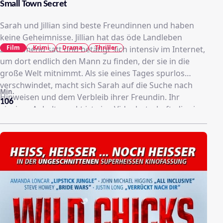
Small Town Secret
Sarah und Jillian sind beste Freundinnen und haben
keine Geheimnisse. Jillian hat das öde Landleben
Film
Krimi
Drama
Thriller
zunehmend satt und betätigt sich intensiv im Internet,
um dort endlich den Mann zu finden, der sie in die
große Welt mitnimmt. Als sie eines Tages spurlos
verschwindet, macht sich Sarah auf die Suche nach
Min.
Hinweisen und dem Verbleib ihrer Freundin. Ihr
106
einziger Anhaltspunkt ist eine Videobotschaft, die sie
von Jillian erhalten hat. Bei ihrer Suche stößt sie auf
Schweigen und ein dunkles Geheimnis und gerät bald
selbst in Gefahr.