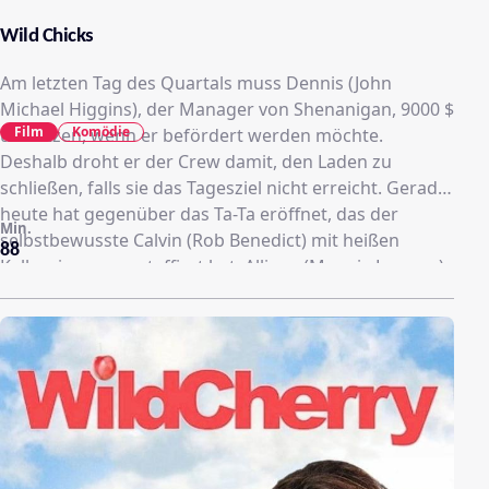
Wild Chicks
Am letzten Tag des Quartals muss Dennis (John
Michael Higgins), der Manager von Shenanigan, 9000 $
Film
Komödie
umsetzen, wenn er befördert werden möchte.
Deshalb droht er der Crew damit, den Laden zu
schließen, falls sie das Tagesziel nicht erreicht. Gerade
heute hat gegenüber das Ta-Ta eröffnet, das der
Min.
selbstbewusste Calvin (Rob Benedict) mit heißen
88
Kellnerinnen ausstaffiert hat. Allison (Maggie Lawson)
hat im Ta-ta ihren ersten Tag und ist nervös. Sie und
Calvin machen erste Erfahrungen. Im Shenanigan
versucht der Koch Mason (Rob Kerkovich)
unterdessen, cool zu bleiben, und Dennis will lernen,
wie man Frauen anmacht. An diesem Tag werden alle
Arbeiter mit ihren größten Ängsten konfrontiert...