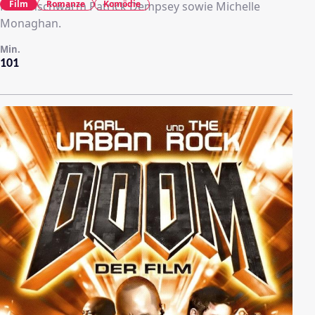
Film
Romanze
Komödie
Frauenschwarm Patrick Dempsey sowie Michelle
Monaghan.
Min.
101