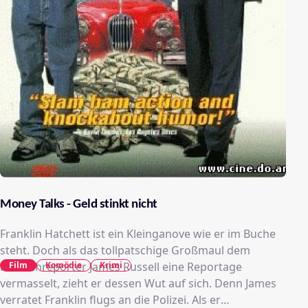
Money Talks - Geld stinkt nicht
Franklin Hatchett ist ein Kleinganove wie er im Buche
steht. Doch als das tollpatschige Großmaul dem
Film
Komödie
Krimi
Fernsehreporter James Russell eine Reportage
vermasselt, zieht er dessen Wut auf sich. Denn James
verratet Franklin flugs an die Polizei. Als er