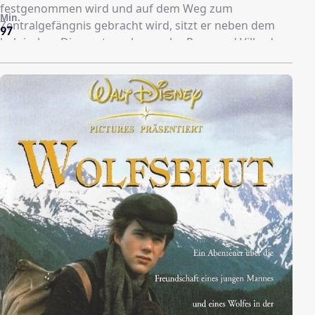
festgenommen wird und auf dem Weg zum
Min.
Zentralgefängnis gebracht wird, sitzt er neben dem
97
belgischen Diamantenschmuggler Raymond Villard.
Der Transporter wird von Freunden Villards überfallen
und Franklin kann fliehen. Da bei dem Überfall einige
Polizisten umgebracht wurden, wird er nun als
Polizistenmörder gesucht. Zunächst sucht er bei James
Unterschlupf, der eine große Story wittert. Doch da
dessen Hochzeit bevorsteht kommt es zu einigen
Schwierigkeiten. Noch dazu geraten sie ins Visier von
Raymond Villard, nachdem Franklin von einem
geplanten Diamantencoup erfahren hat.