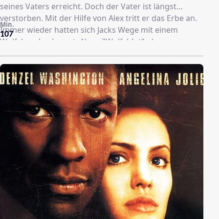
seines Vaters erreicht. Doch der Vater ist längst
verstorben. Mit der Hilfe von Alex tritt er das Erbe an.
Min.
Immer wieder hatten sich Jacks Wege mit einem
107
Wolfshund gekreuzt. Als er "Wolfsblut", der von
Indianern großgezogen wurde, wiedersieht, ist er von
Geschäftemachern zur blutgierigen Bestie abgerichtet
worden. Er kann das Vertrauen und die Freundschaft
des Wolfes gewinnen. Endlich findet Jack Gold, aber
die Neider sind nicht weit. Zu dritt verteidigen Jack,
Alex und Wolfsblut ihr Eigentum.