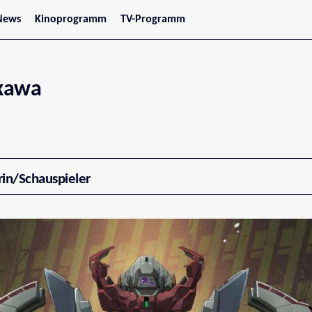
News
Kinoprogramm
TV-Programm
tars
Jetzt im Kino
treaming
Demnächst im Kino
Wien
Niederösterreich
ikawa
Oberösterreich
Steiermark
Burgenland
Kärnten
Salzburg
Tirol
Vorarlberg
rin/Schauspieler