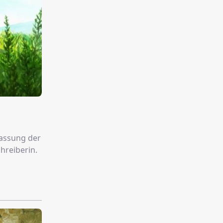
fassung der
hreiberin.