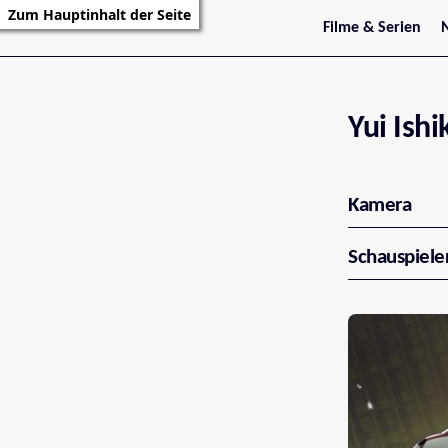
Zum Hauptinhalt der Seite
Filme & Serien
Trailer
S
Kritiken
S
Filmarchiv
Serienarchiv
Yui Ish
Kamera
Schauspiele