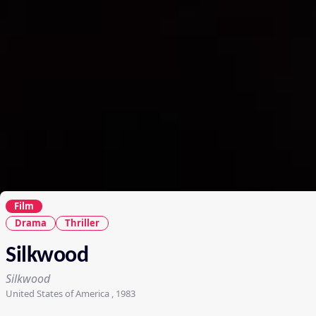
Film
Drama
Thriller
Silkwood
Silkwood
United States of America , 1983