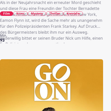
Als in der Neujahrsnacht ein erneuter Mord geschieht
und diese Frau eine Freundin der Tochter Bernadette
Film
Krimi
Mystery
Thriller
Komödie
des charismatischen Bürgermeisters von New York,
Eamon Flynn ist, wird die Sache mehr als unangenehm
für den Polizeipräsidenten Frank Starkey. Auf Druck
des Bürgermeisters bleibt ihm nur ein Ausweg.
Min.
Widerwillig bittet er seinen Bruder Nick um Hilfe, einen
93
Ex-Polizisten, der wegen unorthodoxer
Ermittlungsmethoden vom Dienst suspendiert wurde
und nun als Ex-Profiler-„Hippie“-Star-Feuerwehrmann
arbeitet und Kinder aus brennenden Gebäuden rettet.
Die Politiker holen ihn medienwirksam zurück in den
aktiven Dienst und schieben ihn dem mürrischen Capt.
Vincent Alcoa unter, der ihn noch von früher kennt. Er
richtet sich ein Büro seiner Wahl her, hat einen
Assistenten („Ed“) dabei und fordert ungewöhnliches
Material an. Bernadette und Nick verlieben sich, Alcoa
versteckt sich.