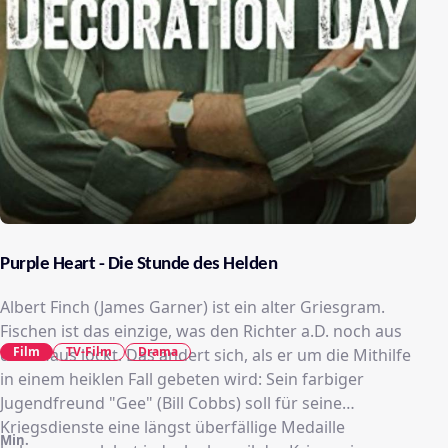
Purple Heart - Die Stunde des Helden
Albert Finch (James Garner) ist ein alter Griesgram.
Fischen ist das einzige, was den Richter a.D. noch aus
Film
TV-Film
Drama
dem Haus lockt. Das ändert sich, als er um die Mithilfe
in einem heiklen Fall gebeten wird: Sein farbiger
Jugendfreund "Gee" (Bill Cobbs) soll für seine
Kriegsdienste eine längst überfällige Medaille
Min.