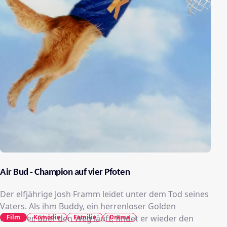
Air Bud - Champion auf vier Pfoten
Der elfjährige Josh Framm leidet unter dem Tod seines
Vaters. Als ihm Buddy, ein herrenloser Golden
Film
Komödie
Familie
Drama
Retriever, über den Weg läuft, findet er wieder den