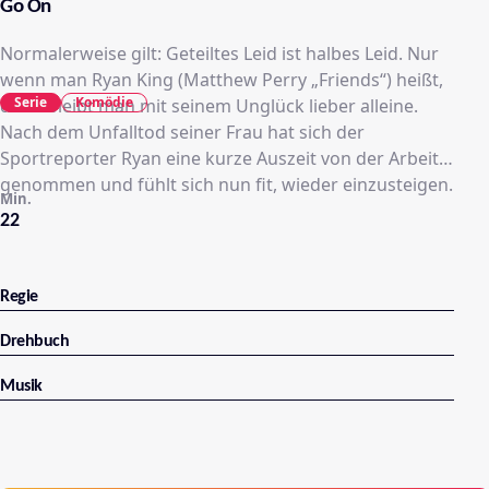
Go On
Normalerweise gilt: Geteiltes Leid ist halbes Leid. Nur
wenn man Ryan King (Matthew Perry „Friends“) heißt,
Serie
Komödie
dann bleibt man mit seinem Unglück lieber alleine.
Nach dem Unfalltod seiner Frau hat sich der
Sportreporter Ryan eine kurze Auszeit von der Arbeit
genommen und fühlt sich nun fit, wieder einzusteigen.
Min.
22
Regie
Drehbuch
Musik