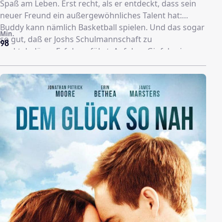
Spaß am Leben. Erst recht, als er entdeckt, dass sein
neuer Freund ein außergewöhnliches Talent hat:
Buddy kann nämlich Basketball spielen. Und das sogar
Min.
so gut, daß er Joshs Schulmannschaft zu
98
spektakulären Erfolgen führt. Auf dem Gipfel seiner
Popularität - Buddy wird zum Maskottchen
auserkoren - taucht überraschend dessen brutaler
Besitzer auf...