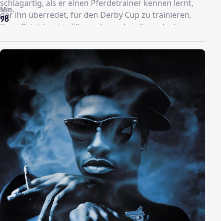
schlagartig, als er einen Pferdetrainer kennen lernt,
Min.
der ihn überredet, für den Derby Cup zu trainieren.
98
Kann Patrick seine Eltern überreden, ihn antreten zu
lassen, um den reichen Town Bully zu besiegen – und
den Champion loszulassen, der in ihm schlummert?