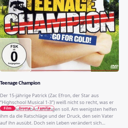
Teenage Champion
Der 15-jährige Patrick (Zac Efron, der Star aus
“Highschool Musical 1-3”) weiß nicht so recht, was er
Film
Drama
Familie
mit seinem Leben anfangen soll. Am wenigsten helfen
ihm da die Ratschläge und der Druck, den sein Vater
auf ihn ausübt. Doch sein Leben verändert sich