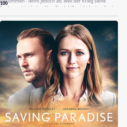
bekommen - lehnt jedoch ab, weil der Krieg seine
100
Seele zerstört habe. Aber Finch läßt nicht locker. Auch
er hat etwas wiedergutzumachen. Daß er Gee einst die
Freundschaft kündigte, hat er mehr als einmal bereut.