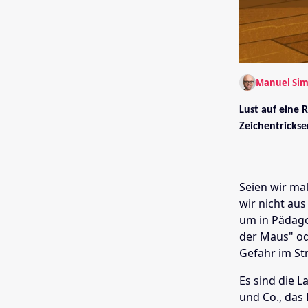
Manuel Si
Lust auf eine R
Zeichentrickse
Seien wir mal
wir nicht au
um in Pädago
der Maus" od
Gefahr im St
Es sind die 
und Co., das 