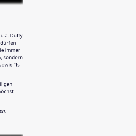
u.a. Duffy
 dürfen
 die immer
n, sondern
sowie "Is
iligen
höchst
fen.