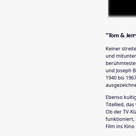
"Tom & Jerr
Keiner streit
und mitunter
berühmtesten
und Joseph B
1940 bis 196
ausgezeichne
Ebenso kulti
Titellied, d
Ob der TV-Kl
funktioniert,
Film ins Kin