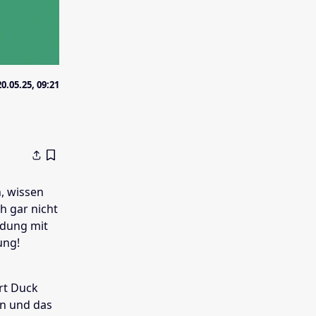
20.05.25, 09:21
n, wissen
h gar nicht
ndung mit
ung!
rt Duck
in und das