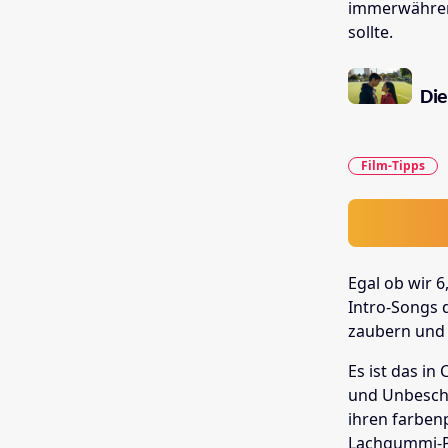
immerwährend
sollte.
Die
Film-Tipps
Egal ob wir 6
Intro-Songs d
zaubern und 
Es ist das i
und Unbeschw
ihren farbenp
Lachgummi-Pa