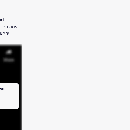
nd
rien aus
cken!
en.