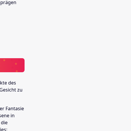
 prägen
akte des
 Gesicht zu
er Fantasie
sene in
 die
ies: