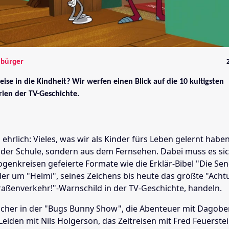
mbürger
eise in die Kindheit? Wir werfen einen Blick auf die 10 kultigsten
rien der TV-Geschichte.
 ehrlich: Vieles, was wir als Kinder fürs Leben gelernt habe
s der Schule, sondern aus dem Fernsehen. Dabei muss es sic
genkreisen gefeierte Formate wie die Erklär-Bibel "Die Se
er um "Helmi", seines Zeichens bis heute das größte "Acht
raßenverkehr!"-Warnschild in der TV-Geschichte, handeln.
Lacher in der "Bugs Bunny Show", die Abenteuer mit Dagobe
Leiden mit Nils Holgerson, das Zeitreisen mit Fred Feuerste