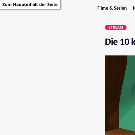
Zum Hauptinhalt der Seite
Filme & Serien
Trailer
S
Kritiken
S
STREAM
Filmarchiv
Serienarchiv
Die 10 k