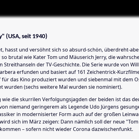
y" (USA, seit 1940)
et, hasst und versöhnt sich so absurd-schön, überdreht-abe
 so brutal wie Kater Tom und Mäuserich Jerry, die wahrsche
 Streithanseln der TV-Geschichte. Die Serie wurde von Wi
arbera erfunden und basiert auf 161 Zeichentrick-Kurzfilme
7 für das Kino produziert wurden und siebenmal mit dem O
t wurden (sechs weitere Mal wurden sie nominiert).
g wie die skurrilen Verfolgungsjagden der beiden ist das d
as von niemand geringerem als Legende Udo Jürgens gesung
assiker in modernisierter Form auch auf der großen Leinw
 wird sich im März zeigen: Dann nämlich soll der neue "Tom 
o kommen – sofern nicht wieder Corona dazwischenfunkt.