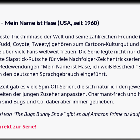
– Mein Name ist Hase (USA, seit 1960)
ste Trickfilmhase der Welt und seine zahlreichen Freunde (
Fudd, Coyote, Tweety) gehören zum Cartoon-Kulturgut und
e über viele Fans weltweit freuen. Die Serie legte nicht nur
e Slapstick-Rutsche für viele Nachfolger-Zeichentrickserie
 Redewendungen "Mein Name ist Hase, ich weiß Bescheid!" 
in den deutschen Sprachgebrauch eingeführt.
Zeit gab es viele Spin-Off-Serien, die sich natürlich den jewe
iten der jungen Zuseher anpassten. Charmant-frech und 
 sind Bugs und Co. dabei aber immer geblieben.
ffel von "The Bugs Bunny Show" gibt es auf Amazon Prime zu kau
irekt zur Serie!