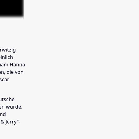
rwitzig
inlich
lliam Hanna
n, die von
scar
eutsche
en wurde.
and
& Jerry"-