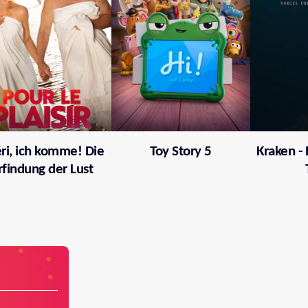
ri, ich komme! Die
Toy Story 5
Kraken -
rfindung der Lust