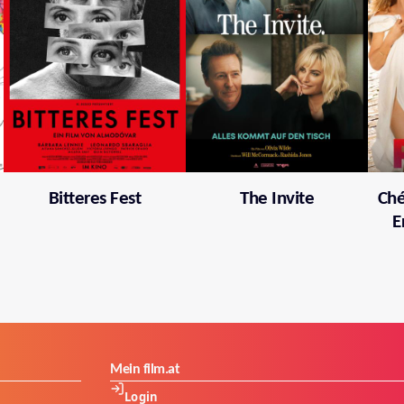
Bitteres Fest
The Invite
Ché
E
Mein film.at
Login