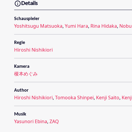
Details
Schauspieler
Yoshitsugu Matsuoka
,
Yumi Hara
,
Rina Hidaka
,
Nobu
Regie
Hiroshi Nishikiori
Kamera
榎本めぐみ
Author
Hiroshi Nishikiori
,
Tomooka Shinpei
,
Kenji Saito
,
Kenj
Musik
Yasunori Ebina
,
ZAQ