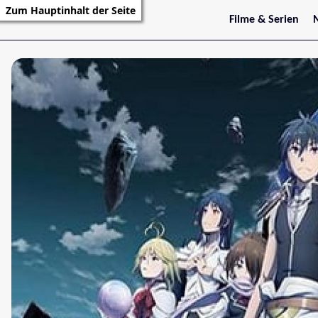
Zum Hauptinhalt der Seite
Filme & Serien
Trailer
S
Kritiken
S
Filmarchiv
Serienarchiv