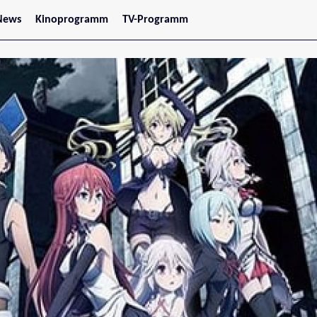
News
Kinoprogramm
TV-Programm
tars
Jetzt im Kino
treaming
Demnächst im Kino
Wien
Niederösterreich
Oberösterreich
Steiermark
Burgenland
Kärnten
Salzburg
Tirol
Vorarlberg