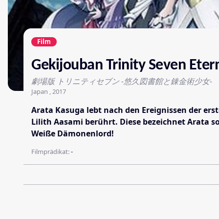
Film
Gekijouban Trinity Seven Etern
劇場版 トリニティセブン -悠久図書館と錬金術少女-
Japan , 2017
Arata Kasuga lebt nach den Ereignissen der er
Lilith Aasami berührt. Diese bezeichnet Arata sow
Weiße Dämonenlord!
Filmprädikat:
-