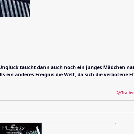
m Unglück taucht dann auch noch ein junges Mädchen na
alls ein anderes Ereignis die Welt, da sich die verbotene
Traile