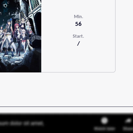
Min.
56
Start.
/