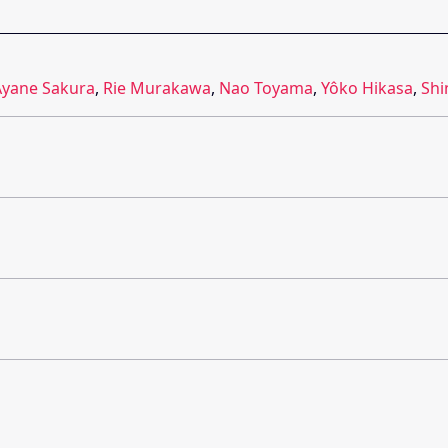
Ayane Sakura
,
Rie Murakawa
,
Nao Toyama
,
Yôko Hikasa
,
Shi