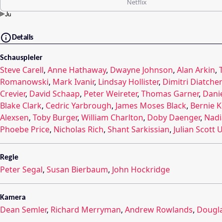
Netflix
Details
Schauspieler
Steve Carell
,
Anne Hathaway
,
Dwayne Johnson
,
Alan Arkin
,
Romanowski
,
Mark Ivanir
,
Lindsay Hollister
,
Dimitri Diatche
Crevier
,
David Schaap
,
Peter Weireter
,
Thomas Garner
,
Danie
Blake Clark
,
Cedric Yarbrough
,
James Moses Black
,
Bernie K
Alexsen
,
Toby Burger
,
William Charlton
,
Doby Daenger
,
Nadi
Phoebe Price
,
Nicholas Rich
,
Shant Sarkissian
,
Julian Scott 
Regie
Peter Segal
,
Susan Bierbaum
,
John Hockridge
Kamera
Dean Semler
,
Richard Merryman
,
Andrew Rowlands
,
Dougla