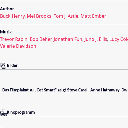
Author
Buck Henry
,
Mel Brooks
,
Tom J. Astle
,
Matt Ember
Musik
Trevor Rabin
,
Bob Beher
,
Jonathan Fuh
,
Juno J. Ellis
,
Lucy Co
Valerie Davidson
Bilder
Das Filmplakat zu „Get Smart“ zeigt Steve Carell, Anne Hathaway, D
Kinoprogramm