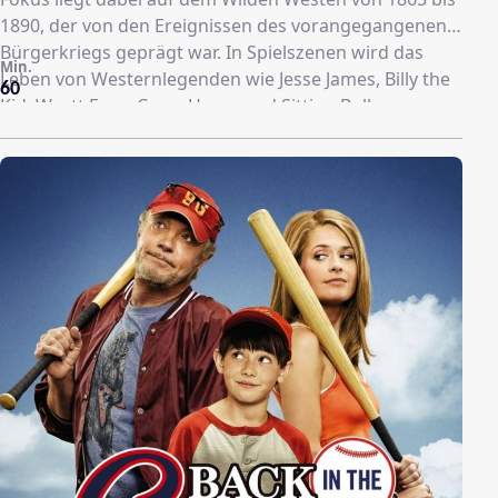
1890, der von den Ereignissen des vorangegangenen
Bürgerkriegs geprägt war. In Spielszenen wird das
Min.
Leben von Westernlegenden wie Jesse James, Billy the
60
Kid, Wyatt Earp, Crazy Horse und Sitting Bull
reanimiert. Ergänzt wird die Dokumentation durch
Interviews mit Schauspielern aus Western-Filmen wie
Robert Redford, James Caan, Burt Reynolds, Tom
Selleck, Kiefer Sutherland, Mark Harmon und Ed
Harris.