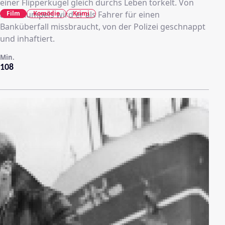
einer Flipperkugel gleich durchs Leben torkelt. Von
Film
Komödie
Krimi
alten Kumpels wird er als Fahrer für einen
Banküberfall missbraucht, von der Polizei geschnappt
und inhaftiert.
Min.
108