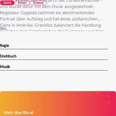
Marlon Brando den Patriarch der Corleone-Familie -
Serie
Krimi
Drama
und wurde dafür mit dem Oscar ausgezeichnet.
Regisseur Coppola zeichnet ein abschreckendes
Portrait über Aufstieg und Fall eines sizilianischen
Clans in Amerika. Grandios balanciert die Handlung
Min.
zwischen dem Familienleben der Corleones und dem
schmutzigen Mafia-Geschäften...
Regie
Drehbuch
Musik
Mehr über film.at