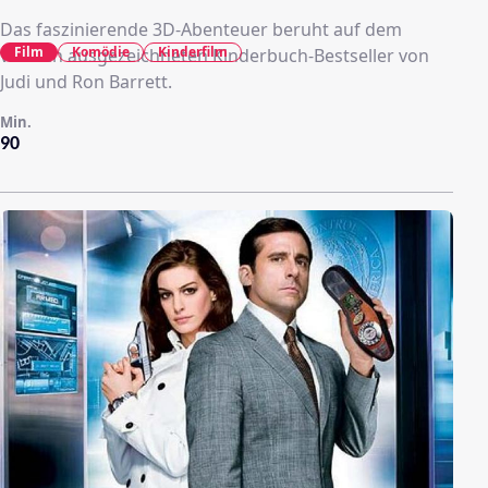
Das faszinierende 3D-Abenteuer beruht auf dem
Film
Komödie
Kinderfilm
vielfach ausgezeichneten Kinderbuch-Bestseller von
Judi und Ron Barrett.
Min.
90