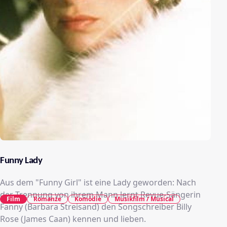
Funny Lady
Aus dem "Funny Girl" ist eine Lady geworden: Nach
der Trennung von ihrem Mann lernt Revue-Sängerin
Film
Romanze
Komödie
Musikfilm / Musical
Fanny (Barbara Streisand) den Songschreiber Billy
Rose (James Caan) kennen und lieben.