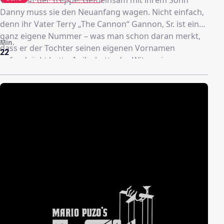
Danny muss sie den Neuanfang wagen. Nicht einfach,
denn ihr Vater Terry „The Cannon“ Gannon, Sr. ist eine
ganz eigene Nummer – was man schon daran merkt,
Min.
dass er der Tochter seinen eigenen Vornamen
22
aufgedrückt hatte. In ihr hatte der Witwer in
vergangenen Jahren versucht, nicht erreichte
Sportziele im Baseball zu erfüllen. Eigentlich hatte sich
die junge Terry daher geschworen, nie wieder etwas
mit Baseball (oder dessen Variante Softball) zu tun zu
haben. Doch als ihrem Sohn die Aufnahme in die
örtliche „Kinderliga“ verweigert wird, übernimmt Terry
selbst die Trainerrolle für eine junge Gruppe von
unsportlichen Schülern. Dass ihr Vater ihr dabei unter
die Arme greifen will – und damit über ihren Kopf
hinweg seine rüden Methoden anwendet – sorgt für
weiteren Ärger. Ebenso der Ligaleiter, der arrogante
Dick Slingbaugh. Dem gehört zu allem Unglück auch
noch das Restaurant, in dem Terry übergangsweise