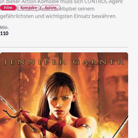
In dieser Action-Komödie muss sich CONTROL-Agent
Film
Komödie
Action
Maxwell Smart (Steve Carelbpbei seinem
gefährlichsten und wichtigsten Einsatz bewähren.
Min.
110