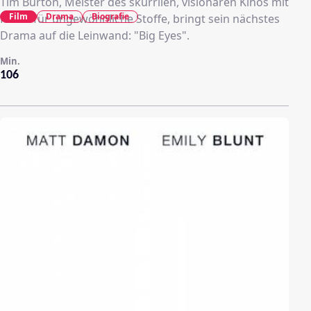
Tim Burton, Meister des skurrilen, visionären Kinos mit
Film
Drama
Biografie
Faible für ungewöhnliche Stoffe, bringt sein nächstes
Drama auf die Leinwand: "Big Eyes".
Min.
106