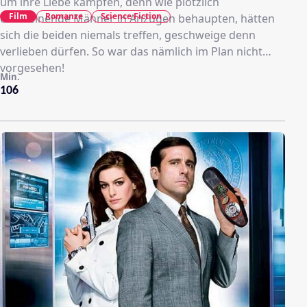
um ihre Liebe kämpfen, denn wie plötzlich
Film
Romanze
Science Fiction
erscheinende Männer in Anzügen behaupten, hätten
sich die beiden niemals treffen, geschweige denn
verlieben dürfen. So war das nämlich im Plan nicht
vorgesehen!
Min.
106