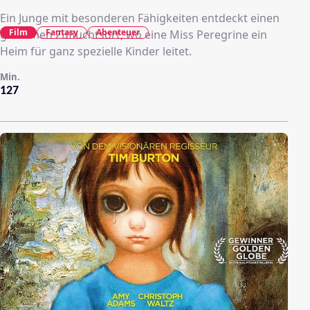
Ein Junge mit besonderen Fähigkeiten entdeckt einen
Film
Fantasy
Abenteuer
geheimen Zufluchtsort, wo eine Miss Peregrine ein
Heim für ganz spezielle Kinder leitet.
Min.
127