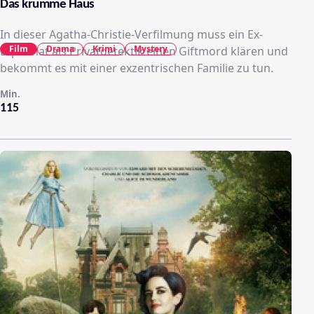
Das krumme Haus
In dieser Agatha-Christie-Verfilmung muss ein Ex-
Film
Drama
Krimi
Mystery
Diplomat als Privatdetektik einen Giftmord klären und
bekommt es mit einer exzentrischen Familie zu tun.
Min.
115