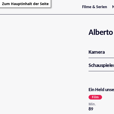
Zum Hauptinhalt der Seite
Filme & Serien
Trailer
S
Kritiken
S
Filmarchiv
Serienarchiv
Alberto
Kamera
Schauspiele
Ein Held unse
Film
Min.
89