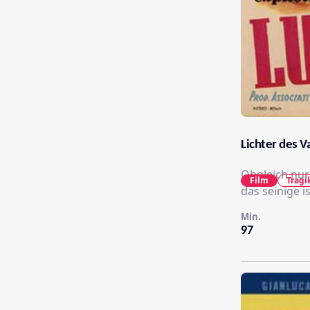
Lichter des V
Obgleich nur 
Film
Trag
das seinige is
Min.
97