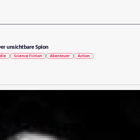
Der unsichtbare Spion
die
Science Fiction
Abenteuer
Action