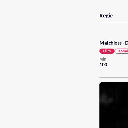
Regie
Matchless - 
Film
Komö
Min.
100