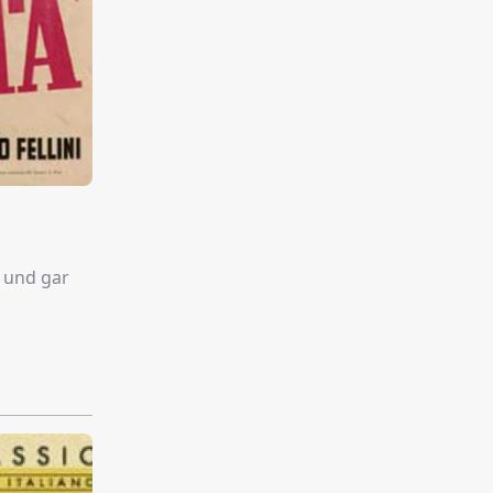
z und gar