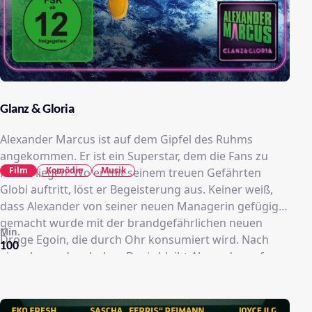
Glanz & Gloria
Alexander Marcus ist auf dem Gipfel des Ruhms
angekommen. Er ist ein Superstar, dem die Fans zu
Film
Komödie
Musik
Füßen liegen. Wo er mit seinem treuen Gefährten
Globi auftritt, löst er Begeisterung aus. Keiner weiß,
dass Alexander von seiner neuen Managerin gefügig
gemacht wurde mit der brandgefährlichen neuen
Min.
Droge Egoin, die durch Ohr konsumiert wird. Nach
100
einer besonders hohen Dosis bleibt Alexander auf
dem Trip hängen. Mit einem Schlag ist seine Karriere
zerstört, Globi ist verschwunden, Alexander selbst
wird in eine Nervenheilanstalt eingeliefert. Doch auch