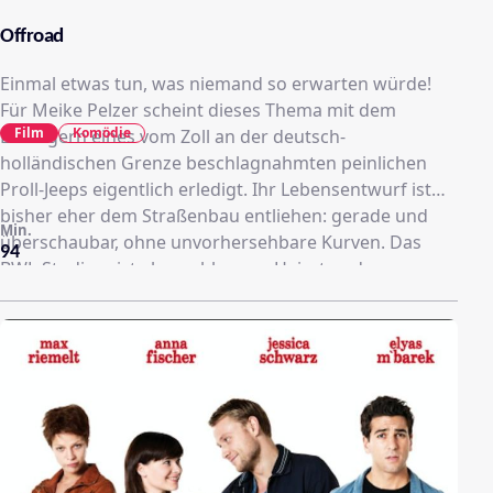
Offroad
Einmal etwas tun, was niemand so erwarten würde!
Für Meike Pelzer scheint dieses Thema mit dem
Film
Komödie
Ersteigern eines vom Zoll an der deutsch-
holländischen Grenze beschlagnahmten peinlichen
Proll-Jeeps eigentlich erledigt. Ihr Lebensentwurf ist
bisher eher dem Straßenbau entliehen: gerade und
Min.
überschaubar, ohne unvorhersehbare Kurven. Das
94
BWL-Studium ist abgeschlossen, Heirat und
Übernahme des väterlichen Betriebs liegen
unmittelbar vor ihr. Doch dann lässt sich Philip, ihr
Verlobter, dummerweise von Meike in flagranti mit
ihrer besten Freundin Denise erwischen, und Meikes
Lebensplan zerplatzt wie eine Seifenblase. Als sie unter
der Kofferraumverkleidung ihres neuen Jeeps 50 Kilo
Kokain findet, lässt sie ihr altes Leben spontan und
ohne zu zögern hinter sich und begibt sich auf einen