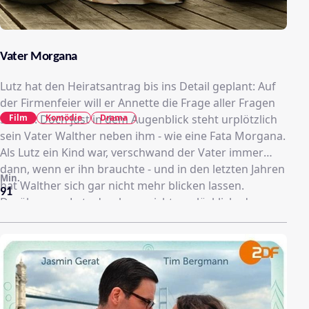
Vater Morgana
Lutz hat den Heiratsantrag bis ins Detail geplant: Auf
der Firmenfeier will er Annette die Frage aller Fragen
Film
Komödie
Drama
stellen. Doch just in dem Augenblick steht urplötzlich
sein Vater Walther neben ihm - wie eine Fata Morgana.
Als Lutz ein Kind war, verschwand der Vater immer
dann, wenn er ihn brauchte - und in den letzten Jahren
Min.
hat Walther sich gar nicht mehr blicken lassen.
91
Darüber war Lutz durchaus nicht unglücklich, denn wo
immer sein Vater auftauchte, sorgte er für Chaos.
Auch diesmal dauert es nur Sekunden, bis Lutz Leben
total auf dem Kopf steht. Doch Walther scheint das
nicht zu stören - offenbar kann er sich nicht einmal
mehr erinnern, was er am Tag zuvor angestellt hat.
Oder tut er nur so? Als Lutz merkt, was mit seinem