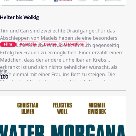
Heiter bis Wolkig
Tim und Can sind zwei echte Draufgänger. Für das
Abschleppen von Mädels haben sie eine besonders
Film
Komödie
Drama
Liebesfilm
skrupellose Masche entwickelt, um sich gegenseitig
Erfolg bei Frauen zu ermöglichen: Einer erzählt einem
Mädchen, dass der andere unheilbar an Krebs
erkrankt ist und sich nichts sehnlicher wünscht, als
Min.
noch einmal mit einer Frau ins Bett zu steigen. Die
100
Masche funktioniert prächtig, bis sich Tim auf diese
Art Marie kennenlernt und sich prompt in sie verliebt.
Als er erfährt, dass Maries Schwester Edda tatsächlich
an Krebs erkrankt ist, ist er gezwungen die Scharade
aufrecht zu erhalten und gerät in allerlei verzwickte
Situationen. Es dauert nicht lange, bis Edda den
Simulanten durchschaut, doch anstatt ihn auffliegen
zu lassen, bietet sie ihm einen ungewöhnlichen Deal