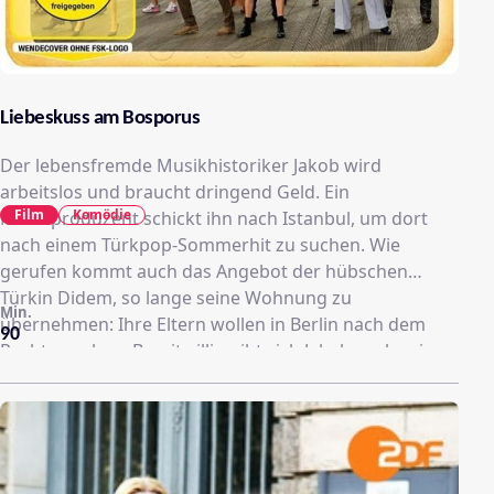
Liebeskuss am Bosporus
Der lebensfremde Musikhistoriker Jakob wird
arbeitslos und braucht dringend Geld. Ein
Film
Komödie
Musikproduzent schickt ihn nach Istanbul, um dort
nach einem Türkpop-Sommerhit zu suchen. Wie
gerufen kommt auch das Angebot der hübschen
Türkin Didem, so lange seine Wohnung zu
Min.
übernehmen: Ihre Eltern wollen in Berlin nach dem
90
Rechten sehen. Bereitwillig gibt sich Jakob nach seiner
Rückkehr als ihr Freund aus: Er ist längst verliebt.
Dummerweise ist Didems Vater extrem eifersüchtig.