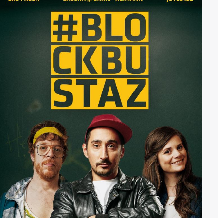
dort ist er nicht sicher: Seine Managerin trachtet
ihrem einstigen Topklienten nach dem Leben.
Alexander muss untertauchen, wieder zu sich selbst
finden. Und entdecken, dass er nur dann gewinnen
kann, wenn er seine Liebe zur Musik wiederentdeckt.
Alexander Marcus und seine Fans im verrücktesten
Musikfilm aller Zeiten.