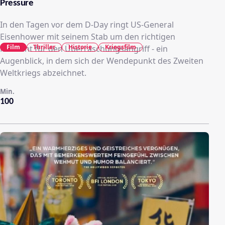
Pressure
In den Tagen vor dem D‑Day ringt US‑General
Eisenhower mit seinem Stab um den richtigen
Film
Thriller
Historie
Kriegsfilm
Moment für den Überraschungsangriff - ein
Augenblick, in dem sich der Wendepunkt des Zweiten
Weltkriegs abzeichnet.
Min.
100