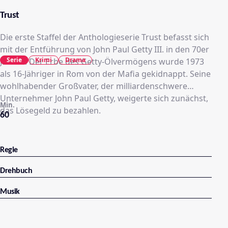
Trust
Die erste Staffel der Anthologieserie Trust befasst sich
mit der Entführung von John Paul Getty III. in den 70er
Serie
Krimi
Drama
Jahren. Der Erbe des Getty-Ölvermögens wurde 1973
als 16-Jähriger in Rom von der Mafia gekidnappt. Seine
wohlhabender Großvater, der milliardenschwere
Unternehmer John Paul Getty, weigerte sich zunächst,
Min.
das Lösegeld zu bezahlen.
60
Regie
Drehbuch
Musik