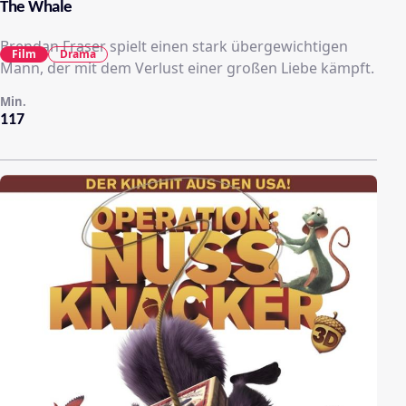
The Whale
Brendan Fraser spielt einen stark übergewichtigen
Film
Drama
Mann, der mit dem Verlust einer großen Liebe kämpft.
Min.
117