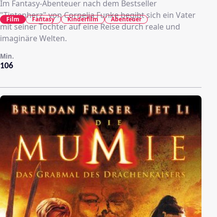
Im Fantasy-Abenteuer nach dem Bestseller
"Tintenherz" von Cornelia Funke begibt sich ein Vater
Film
Fantasy
Kinderfilm
Abenteuer
mit seiner Tochter auf eine Reise durch reale und
imaginäre Welten.
Min.
106