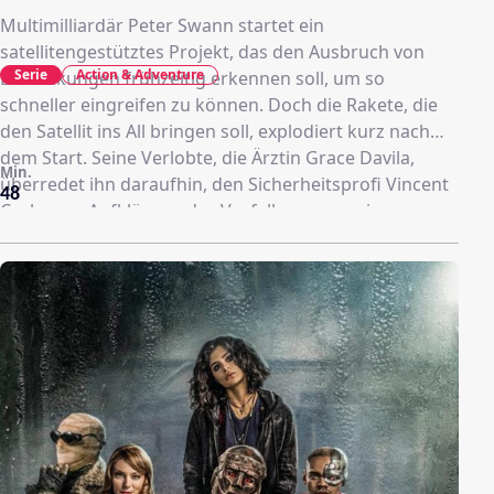
Multimilliardär Peter Swann startet ein
satellitengestütztes Projekt, das den Ausbruch von
Serie
Action & Adventure
Erkrankungen frühzeitig erkennen soll, um so
schneller eingreifen zu können. Doch die Rakete, die
den Satellit ins All bringen soll, explodiert kurz nach
dem Start. Seine Verlobte, die Ärztin Grace Davila,
Min.
überredet ihn daraufhin, den Sicherheitsprofi Vincent
48
Corbo zur Aufklärung des Vorfalls zu engagieren.