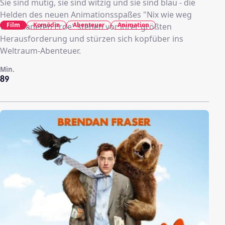
Sie sind mutig, sie sind witzig und sie sind blau - die
Helden des neuen Animationsspaßes "Nix wie weg
Film
Komödie
Abenteuer
Animation
vom Planeten Erde" stehen vor ihrer größten
Herausforderung und stürzen sich kopfüber ins
Weltraum-Abenteuer.
Min.
89