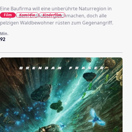
Eine Baufirma will eine unberührte Naturregion in
Film
Komödie
Kinderfilm
Oregon dem Erdboden gleichmachen, doch alle
pelzigen Waldbewohner rüsten zum Gegenangriff.
Min.
92