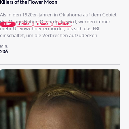
Killers of the Flower Moon
Als in den 1920er-Jahren in Oklahoma auf dem Gebiet
der Osage Nation Öl entdeckt wird, werden immer
Film
Crime
Drama
Thriller
mehr Ureinwohner ermordet, bis sich das FBI
einschaltet, um die Verbrechen aufzudecken.
Min.
206