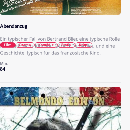
Abendanzug
Ein typischer Fall von Bertrand Blier, eine typische Rolle
Film
Drama
Komödie
Erotik
Krimi
für Frankreichs Kinostar Gérard Depardieu und eine
Geschichte, typisch für das französische Kino.
Min.
84