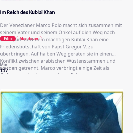
Im Reich des Kublai Khan
Der Venezianer Marco Polo macht sich zusammen mit
seinem Vater und seinem Onkel auf dien Weg nach
Film
Abenteuer
China, um dort dem mächtigen Kublai Khan eine
Friedensbotschaft von Papst Gregor V. zu
überbringen. Auf halben Weg geraten sie in einen
Konflikt zwischen arabischen Wüstenstämmen und
Min.
werden getrennt. Marco verbringt einige Zeit als
117
Gefangener in einem zu einem Palast
umfunktionierten Höhlensystem, wird schließlich aber
von Emir Alaou befreit.