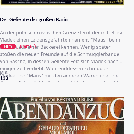
Der Geliebte der großen Bärin
An der polnisch-russischen Grenze lernt der mittellose
Vladek einen Leidensgefährten namens "Maus" beim
Film
Drama
Stehlen aus einer Bäckerei kennen. Wenig später
stoßen die neuen Freunde auf die Schmugglerbande
von Sascha, in dessen Geliebte Fela sich Vladek nach
einiger Zeit verliebt. Währenddessen schmuggeln
Min.
Vladek und "Maus" mit den anderen Waren über die
113
Grenze. Fela möchte Sascha nicht betrügen, obwohl
sie sich auch zu Vladek hingezogen fühlt. Die
russischen Soldaten sind entschlossen, dem
Schmuggel mit grausamen Mitteln ein Ende zu
bereiten.