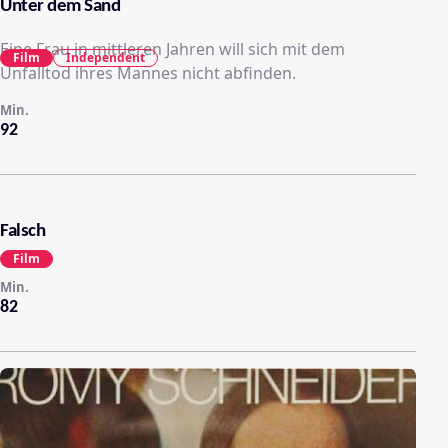
Unter dem Sand
Eine Frau in mittleren Jahren will sich mit dem
Film
Independent
Unfalltod ihres Mannes nicht abfinden.
Min.
92
Falsch
Film
Min.
82