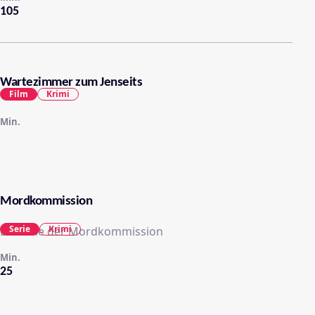
105
Wartezimmer zum Jenseits
Film
Krimi
Min.
Mordkommission
Serie
Krimi
Die Fälle der Mordkommission
Min.
25