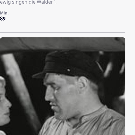
ewig singen die Wälder".
Min.
89