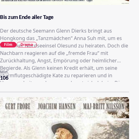
Bis zum Ende aller Tage
Der deutsche Seemann Glenn Dierks bringt aus
Hongkong das „Tanzmädchen“ Anna Suh mit, um es
Film
Drama
auf seiner Nordseeinsel Olesund zu heiraten. Doch die
Nachbarn reagieren auf die „fremde Frau“ mit
Zurückhaltung, Angst, Empörung oder heimlicher
Begierde. Als Glenn keinen Kredit erhält, um seine
Min.
sturmflutgeschädigte Kate zu reparieren und in
106
Husum arbeiten gehen muss, braut sich daheim Böses
zusammen...