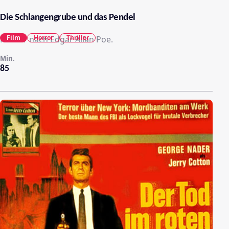
Die Schlangengrube und das Pendel
Film
Horror
Thriller
Horror nach Edgar Allan Poe.
Min.
85