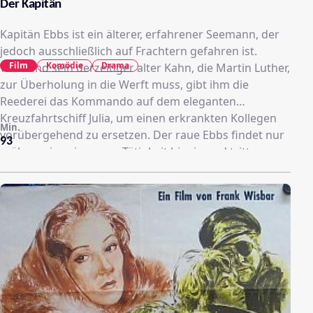
Der Kapitän
Kapitän Ebbs ist ein älterer, erfahrener Seemann, der
jedoch ausschließlich auf Frachtern gefahren ist.
Film
Komödie
Drama
Während sein derzeitiger alter Kahn, die Martin Luther,
zur Überholung in die Werft muss, gibt ihm die
Reederei das Kommando auf dem eleganten
Kreuzfahrtschiff Julia, um einen erkrankten Kollegen
Min.
vorübergehend zu ersetzen. Der raue Ebbs findet nur
93
mühsam in seine neue Tätigkeit hinein und tritt
anfänglich von einem gesellschaftlichen Fettnäpfchen
ins andere.