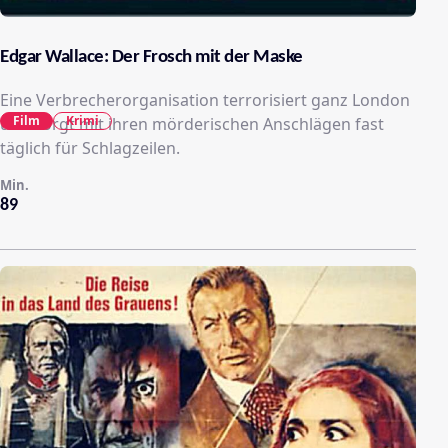
Edgar Wallace: Der Frosch mit der Maske
Eine Verbrecherorganisation terrorisiert ganz London
Film
Krimi
und sorgt mit ihren mörderischen Anschlägen fast
täglich für Schlagzeilen.
Min.
89