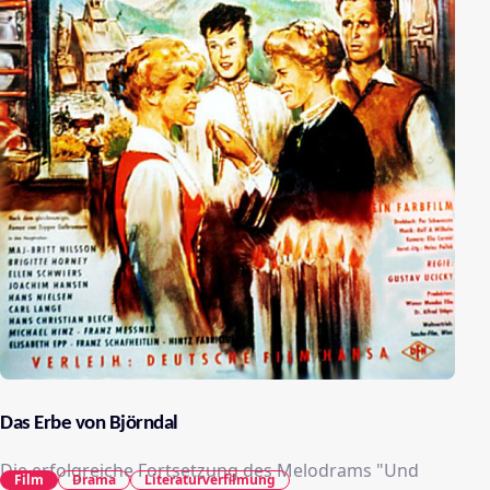
Das Erbe von Björndal
Die erfolgreiche Fortsetzung des Melodrams "Und
Film
Drama
Literaturverfilmung