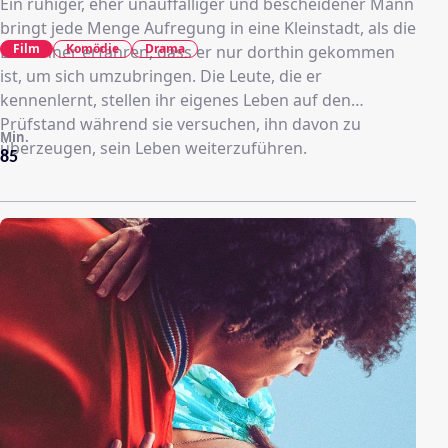
Ein ruhiger, eher unauffälliger und bescheidener Mann
bringt jede Menge Aufregung in eine Kleinstadt, als die
Film
Komödie
Drama
Bewohner erfahren, dass er nur dorthin gekommen
ist, um sich umzubringen. Die Leute, die er
kennenlernt, stellen ihr eigenes Leben auf den
Prüfstand während sie versuchen, ihn davon zu
Min.
überzeugen, sein Leben weiterzuführen.
85