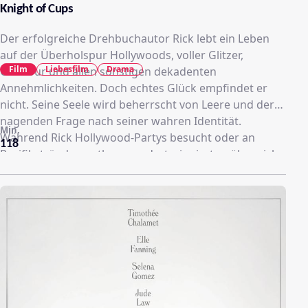
Knight of Cups
Der erfolgreiche Drehbuchautor Rick lebt ein Leben
auf der Überholspur Hollywoods, voller Glitzer,
Film
Liebesfilm
Drama
Glamour und allen sonstigen dekadenten
Annehmlichkeiten. Doch echtes Glück empfindet er
nicht. Seine Seele wird beherrscht von Leere und der
nagenden Frage nach seiner wahren Identität.
Min.
Während Rick Hollywood-Partys besucht oder an
118
Pazifikstränden entlangwandert, sinniert er über sich
und seine Welt. Er denkt an die Frauen, die wichtig für
ihn waren: Della , Isabel , das Model Helen, seine Ex-
Frau Nancy die Stripperin Karen und Elizabeth, die mit
einem anderen verheiratet war und die
möglicherweise ein Kind mit ihm zeugte. Ricks Vater
Joseph spielt in den Gedanken des Sohnes ebenfalls
eine große Rolle…