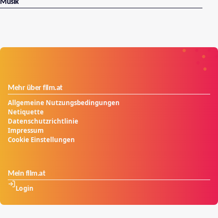
Musik
Mehr über film.at
Allgemeine Nutzungsbedingungen
Netiquette
Datenschutzrichtlinie
Impressum
Cookie Einstellungen
Mein film.at
Login