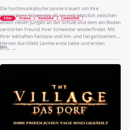
Die hochmusikalische Lennie trauert um ihre
verstorbene Schwester, als sie sich plötzlich zwischen
Film
Drama
Komödie
Liebesfilm
einem neuen Jungen an der Schule und dem am Boden
zerstörten Freund ihrer Schwester wiederfindet. Mit
ihrer lebhaften Fantasie und hin- und hergerissenem
Herzen durchlebt Lennie erste Liebe und ersten
Min.
Verlust.