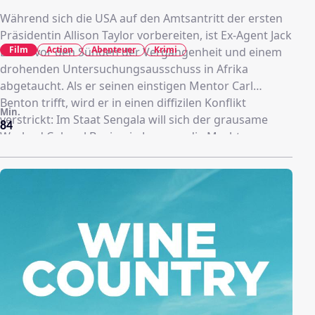
Während sich die USA auf den Amtsantritt der ersten
Präsidentin Allison Taylor vorbereiten, ist Ex-Agent Jack
Film
Action
Abenteuer
Krimi
Bauer vor den Sünden der Vergangenheit und einem
drohenden Untersuchungsausschuss in Afrika
abgetaucht. Als er seinen einstigen Mentor Carl
Benton trifft, wird er in einen diffizilen Konflikt
Min.
verstrickt: Im Staat Sengala will sich der grausame
84
Warlord Colonel Benjamin Juma an die Macht
putschen - und rekrutiert für seine Armee sogar
Kinder. Bauer will eingreifen, doch ihm läuft die Zeit
davon…