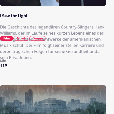
I Saw the Light
Die Geschichte des legendären Country-Sängers Hank
Williams, der im Laufe seines kurzen Lebens eines der
Film
Musik
Drama
umfangreichsten Gesamtwerke der amerikanischen
Musik schuf. Der Film folgt seiner steilen Karriere und
deren tragischen Folgen für seine Gesundheit und
sein Privatleben.
Min.
119