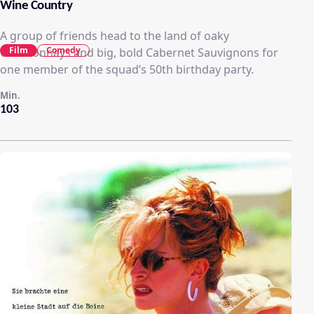
Wine Country
A group of friends head to the land of oaky
Film
Comedy
Chardonnays and big, bold Cabernet Sauvignons for
one member of the squad’s 50th birthday party.
Min.
103