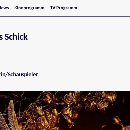
News
Kinoprogramm
TV-Programm
tars
Jetzt im Kino
treaming
Demnächst im Kino
Wien
Niederösterreich
 Schick
Oberösterreich
Steiermark
Burgenland
Kärnten
Salzburg
Tirol
Vorarlberg
rin/Schauspieler