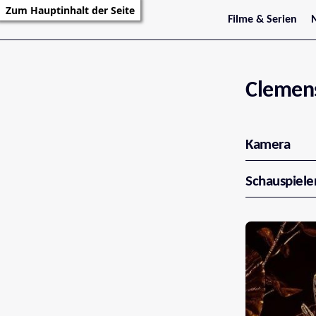
Zum Hauptinhalt der Seite
Filme & Serien
Trailer
S
Kritiken
S
Filmarchiv
Serienarchiv
Clemens
Kamera
Schauspiele