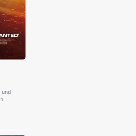
n und
n.