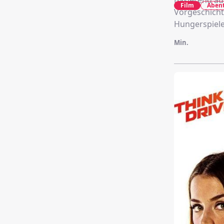
Basierend auf
Film
Aben
Vorgeschicht
Hungerspiele
Min.