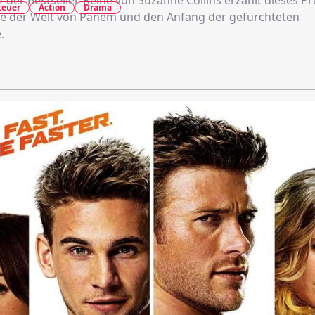
 der Bestseller-Reihe von Suzanne Collins erzählt dieses Pr
teuer
Action
Drama
e der Welt von Panem und den Anfang der gefürchteten
.