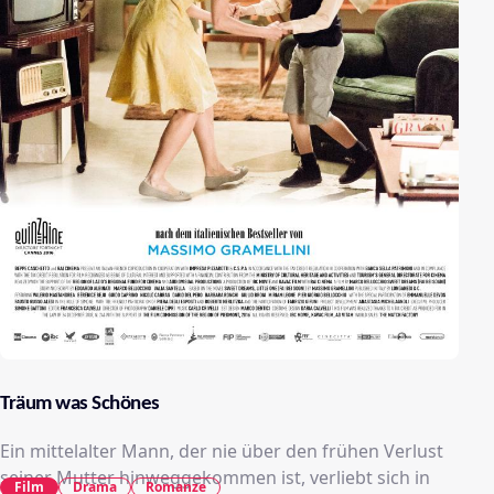
Träum was Schönes
Ein mittelalter Mann, der nie über den frühen Verlust
seiner Mutter hinweggekommen ist, verliebt sich in
Film
Drama
Romanze