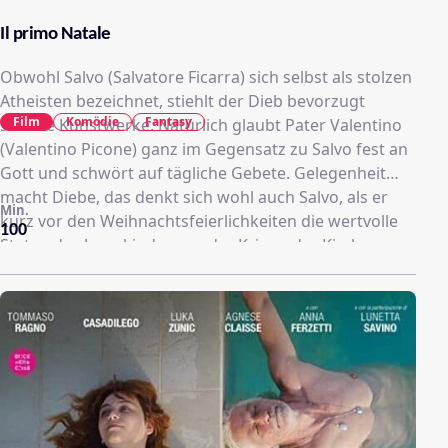
Il primo Natale
Obwohl Salvo (Salvatore Ficarra) sich selbst als stolzen
Atheisten bezeichnet, stiehlt der Dieb bevorzugt
Film
Komödie
Fantasy
sakrale Kunstwerke. Natürlich glaubt Pater Valentino
(Valentino Picone) ganz im Gegensatz zu Salvo fest an
Gott und schwört auf tägliche Gebete. Gelegenheit
macht Diebe, das denkt sich wohl auch Salvo, als er
Min.
kurz vor den Weihnachtsfeierlichkeiten die wertvolle
100
Statue des Jesuskindes aus der Krippe der Kirche
stehlen will. Doch er wird vom Pater erwischt! Was
folgt, ist eine turbulente Verfolgungsjagd durch ein
Feld, die mit einem Zeitsprung ein jähes Ende findet:
Der Dieb und der Geistliche finden sich auf einmal im
Palästina des Jahres Null wieder und die Geburt Jesu
steht kurz bevor ...