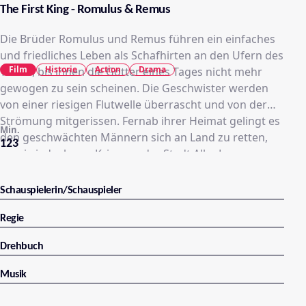
The First King - Romulus & Remus
Die Brüder Romulus und Remus führen ein einfaches
und friedliches Leben als Schafhirten an den Ufern des
Film
Historie
Action
Drama
Tibers, bis ihnen die Götter eines Tages nicht mehr
gewogen zu sein scheinen. Die Geschwister werden
von einer riesigen Flutwelle überrascht und von der
Strömung mitgerissen. Fernab ihrer Heimat gelingt es
Min.
den geschwächten Männern sich an Land zu retten,
123
wo sie jedoch von Kriegern der Stadt Alba Longa
aufgegriffen und als Gladiatoren versklavt werden.
Doch den Brüdern gelingt es, sich und ihre
Schauspielerin/Schauspieler
Mitgefangenen zu befreien. Auf der Flucht vor ihren
Verfolgern beschließen Romulus und Remus,
Regie
getrieben von der Hoffnung auf Freiheit, eine neue
Drehbuch
und sichere Stadt zu errichten. Aber nur einem der
Brüder ist die Herrschaft über das neue Reich
Musik
bestimmt, das als eines der größten Imperien in die
Geschichte eingehen wird.