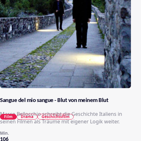
Sangue del mio sangue - Blut von meinem Blut
Marco Bellocchio schreibt die Geschichte Italiens in
Film
Drama
Geschichtsfilm
seinen Filmen als Träume mit eigener Logik weiter.
Min.
106