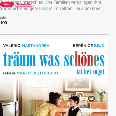
Zwei sehr unterschiedliche Familien verbringen ihre
Film
Komödie
Sommerferien gemeinsam im selben Haus am Meer.
Min.
100