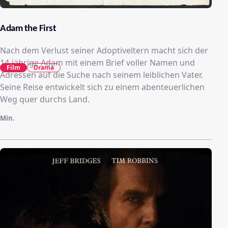
Adam the First
Nach dem Verlust seiner Adoptiveltern macht sich der
14-jährige Adam mit einem Brief voller Namen und
Film
Drama
Adressen auf die Suche nach seinem leiblichen Vater.
Seine Reise entwickelt sich zu einem abenteuerlichen
Weg quer durchs Land.
Min.