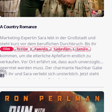
A Country Romance
Marketing-Expertin Sara lebt in der Großstadt und
steht kurz vor dem beruflichen Durchbruch. Bis ihr
Film
TV-Film
Komödie
Liebesfilm
Familie
Vater sie bittet, für ein paar Tage nach Hause zu
kommen, um die elterliche Apfelfarm endlich zu
verkaufen. Vor Ort erfährt sie, dass auch unverzüglich
geerntet werden muss. Der charmante Nachbar Gabe
Min.
hilft ihr und Sara verliebt sich unsterblich. Jetzt steht
85
sie vor einer schwierigen Entscheidung.