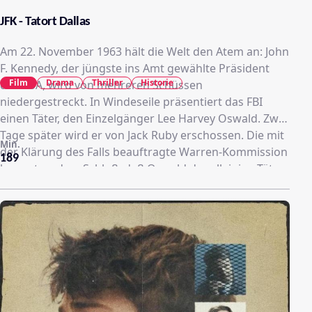
JFK - Tatort Dallas
Am 22. November 1963 hält die Welt den Atem an: John
F. Kennedy, der jüngste ins Amt gewählte Präsident
Film
Drama
Thriller
Historie
der USA, wird von mehreren Schüssen
niedergestreckt. In Windeseile präsentiert das FBI
einen Täter, den Einzelgänger Lee Harvey Oswald. Zwei
Tage später wird er von Jack Ruby erschossen. Die mit
Min.
der Klärung des Falls beauftragte Warren-Kommission
189
kommt zu dem Schluß, daß Oswald der alleinige Täter
war. Staatsanwalt Jim Garrison zweifelt die Theorie an
und macht sich mit seinem Team daran, das
Mordpuzzle selbst zu lösen. Obwohl Zeugen wie die
Fliegen unter merkwürdigen Umständen sterben,
deckt Garrison ein Komplott auf, an dem CIA, FBI, die
Mafia und Präsident Johnson gleichsam beteiligt sind.