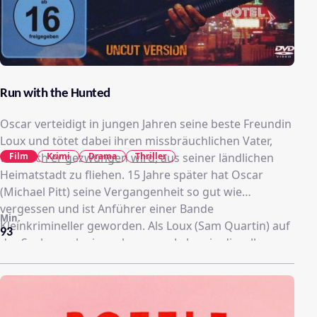
Run with the Hunted
Oscar verteidigt in jungen Jahren seine beste Freundin
Loux und tötet dabei ihren missbräuchlichen Vater,
Film
Krimi
Drama
Thriller
wodurch er gezwungen wird, aus seiner ländlichen
Heimatstadt zu fliehen. 15 Jahre später hat Oscar
(Michael Pitt) seine Vergangenheit so gut wie
vergessen und ist Anführer einer Bande
Min.
Kleinkrimineller geworden. Als Loux (Sam Quartin) auf
93
der Suche nach einem besseren Leben in dieselbe
Stadt zieht, findet sie einen Job bei einem
Privatdetektiv. Loux stolpert über Oscars damaligen
Bericht über vermisste Kinder und nimmt sich vor, den
Jungen zu finden, der ihr Leben gerettet hat...