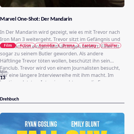
Marvel One-Shot: Der Mandarin
In Der Mandarin wird gezeigt, wie es mit Trevor nach
Iron Man 3 weitergeht. Trevor sitzt im Gefängnis und
Film
Action
Komödie
Drama
Fantasy
Thriller
wird dort von einigen Mithäftlingen verehrt. Einer ist
sogar zu seinem Butler geworden. Als andere
Häftlinge Trevor töten wollen, beschützt ihn sein
Fanclub. Trevor wird von einem Journalisten besucht,
Min.
der eine längere Interviewreihe mit ihm macht. Im
13
heutigen, letzten, Interview geht es um die Frage, wer
Trevor wirklich ist. Dabei zeigt der Journalist auf, dass
Trevor in seinem ganzen Leben erfolglos war, bis er
Drehbuch
den Mandarin spielte. Gegen Ende des Interviews wird
deutlich, dass der Journalist Mitglied der "Zehn Ringe"
ist und für den echten Mandarin arbeitet. Und dieser
Mandarin will Trevor kennenlernen. Der One-Shot
endet mit der Entführung Trevors aus dem Gefängnis.