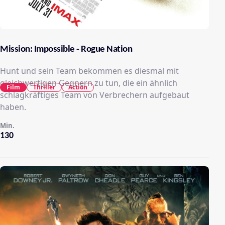
Mission: Impossible - Rogue Nation
Hunt und sein Team bekommen es diesmal mit
gleichwertigen Gegnern zu tun, die ein ähnlich
Film
Thriller
Action
schlagkräftiges Team von Verbrechern aufgebaut
haben.
Min.
130