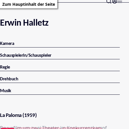
Zum Hauptinhalt der Seite
Erwin Halletz
Kamera
Schauspielerin/Schauspieler
Regie
Drehbuch
Musik
La Paloma (1959)
Revuefilm um zwei Theater im Konkurrenzkampf