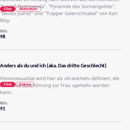
"Schloß Rodriganda", "Pyramide des Sonnengottes",
Film
Abenteuer
"Benito Juarez" und "Trapper Geierschnabel" von Karl
May.
Min.
98
Anders als du und ich (aka. Das dritte Geschlecht)
Homosexualität wird hier als »Krankheit« definiert, die
Film
Drama
durch die Rückführung zur Frau »geheilt« werden
kann.
Min.
91