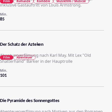
Film
Romanze
Komödie
Musikfilm / Musical
inklusive Gastauftritt von Louis Armstrong.
Min.
85
Der Schatz der Azteken
Abentuerverfilmung nach Karl May. Mit Lex "Old
Film
Abenteuer
Shatterhand" Barker in der Hauptrolle
Min.
101
Die Pyramide des Sonnengottes
Abenteuerverfilmung nach Motiven aus den Romanen