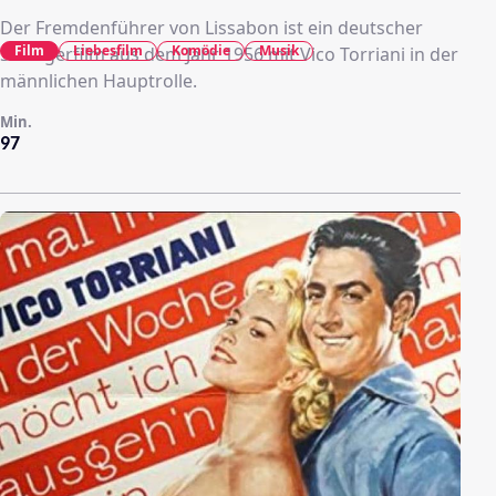
Der Fremdenführer von Lissabon ist ein deutscher
Film
Liebesfilm
Komödie
Musik
Schlagerfilm aus dem Jahr 1956 mit Vico Torriani in der
männlichen Hauptrolle.
Min.
97