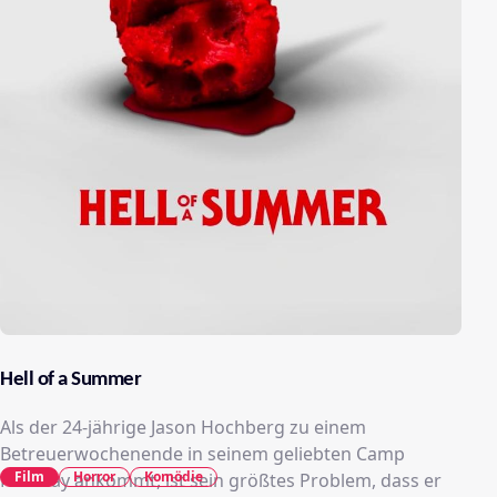
Hell of a Summer
Als der 24-jährige Jason Hochberg zu einem
Betreuerwochenende in seinem geliebten Camp
Film
Horror
Komödie
Pineway ankommt, ist sein größtes Problem, dass er