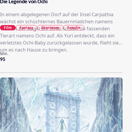
Die Legende von Ochi
In einem abgelegenen Dorf auf der Insel Carpathia
wächst ein schüchternes Bauernmädchen namens
Film
Fantasy
Abenteuer
Familie
Yuri mit der Angst vor einer schwer zu fassenden
Tierart namens Ochi auf. Als Yuri entdeckt, dass ein
verletztes Ochi-Baby zurückgelassen wurde, flieht sie,
um es nach Hause zu bringen.
Min.
95