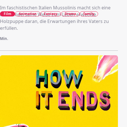
Im faschistischen Italien Mussolinis macht sich eine
auf wundersame Weise zum Leben erweckte
Film
Animation
Fantasy
Drama
family
Holzpuppe daran, die Erwartungen ihres Vaters zu
erfüllen.
Min.