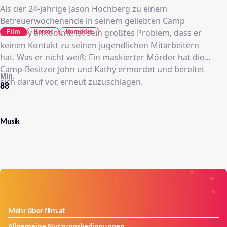
Als der 24-jährige Jason Hochberg zu einem
Betreuerwochenende in seinem geliebten Camp
Film
Horror
Komödie
Pineway ankommt, ist sein größtes Problem, dass er
keinen Kontakt zu seinen jugendlichen Mitarbeitern
hat. Was er nicht weiß: Ein maskierter Mörder hat die
Camp-Besitzer John und Kathy ermordet und bereitet
Min.
sich darauf vor, erneut zuzuschlagen.
88
Musik
Mehr über film.at
Allgemeine Nutzungsbedingungen