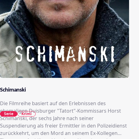
Schimanski
Die Filmreihe basiert auf den Erlebnissen des
ehemaligen Duisburger "Tatort"-Kommissars Horst
Serie
Krimi
Schimanski, der sechs Jahre nach seiner
Suspendierung als freier Ermittler in den Polizeidienst
zurückkehrt, um den Mord an seinem Ex-Kollegen