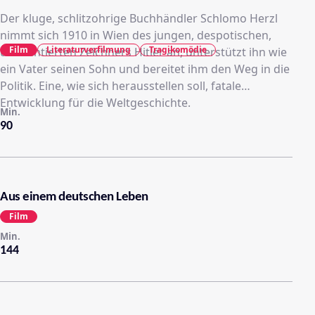
Der kluge, schlitzohrige Buchhändler Schlomo Herzl
nimmt sich 1910 in Wien des jungen, despotischen,
Film
Literaturverfilmung
Tragikomödie
untalentierten Zeichners Hitler an, unterstützt ihn wie
ein Vater seinen Sohn und bereitet ihm den Weg in die
Politik. Eine, wie sich herausstellen soll, fatale
Entwicklung für die Weltgeschichte.
Min.
90
Aus einem deutschen Leben
Film
Min.
144