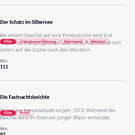
Der Schatz im Silbersee
Bei einem Überfall auf eine Postkutsche wird Erik
Film
Literaturverfilmung
Abenteuer
Western
Engel von Tramps getötet. Sein Sohn Fred macht sich
sofort auf die Suche nach den Mördern.
Min.
111
Die Fastnachtsbeichte
Mainz zur Karnevalszeit im Jahr 1913: Während der
Film
Krimi
Beichte wird im Dom ein junger Mann ermordet.
Min.
97