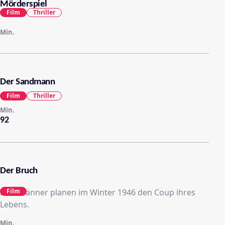
Mörderspiel
Film
Thriller
Min.
Der Sandmann
Film
Thriller
Min.
92
Der Bruch
Drei Männer planen im Winter 1946 den Coup ihres
Film
Lebens.
Min.