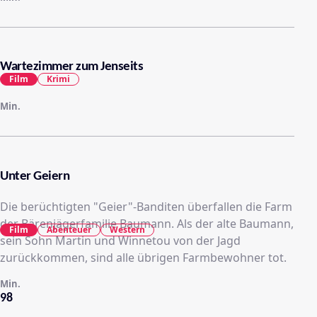
Wartezimmer zum Jenseits
Film
Krimi
Min.
Unter Geiern
Die berüchtigten "Geier"-Banditen überfallen die Farm
der Bärenjägerfamilie Baumann. Als der alte Baumann,
Film
Abenteuer
Western
sein Sohn Martin und Winnetou von der Jagd
zurückkommen, sind alle übrigen Farmbewohner tot.
Min.
98