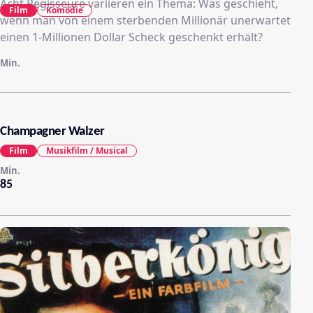
Acht Regisseure variieren ein Thema: Was geschieht,
Film
Komödie
wenn man von einem sterbenden Millionär unerwartet
einen 1-Millionen Dollar Scheck geschenkt erhält?
Min.
Champagner Walzer
Film
Musikfilm / Musical
Min.
85