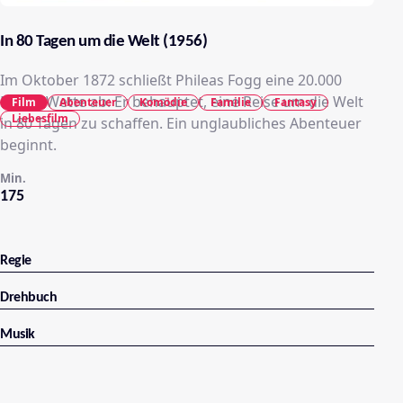
In 80 Tagen um die Welt (1956)
Im Oktober 1872 schließt Phileas Fogg eine 20.000
Pfund-Wette ab: Er behauptet, eine Reise um die Welt
Film
Abenteuer
Komödie
Familie
Fantasy
Liebesfilm
in 80 Tagen zu schaffen. Ein unglaubliches Abenteuer
beginnt.
Min.
175
Regie
Drehbuch
Musik