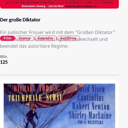
Der große Diktator
Ein jüdischer Frisuer wird mit dem "Großen Diktator"
Film
Drama
Komödie
Kultfilme
von "Tomania", Andenoid Hynkel verwechselt und
beendet das autoritäre Regime.
Min.
125