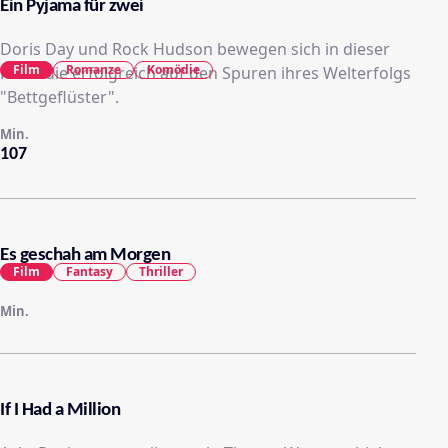
Ein Pyjama für zwei
Doris Day und Rock Hudson bewegen sich in dieser
Film
Romanze
Komödie
Komödie erfolgreich auf den Spuren ihres Welterfolgs
"Bettgeflüster".
Min.
107
Es geschah am Morgen
Film
Fantasy
Thriller
Min.
If I Had a Million