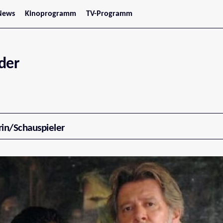
News
Kinoprogramm
TV-Programm
tars
Jetzt im Kino
treaming
Demnächst im Kino
Wien
Niederösterreich
der
Oberösterreich
Steiermark
Burgenland
Kärnten
Salzburg
Tirol
Vorarlberg
rin/Schauspieler