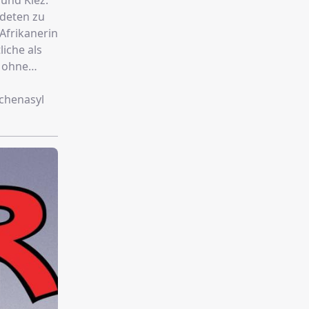
 und Kiez.
ndeten zu
Afrikanerin
iche als
n ohne
chenasyl