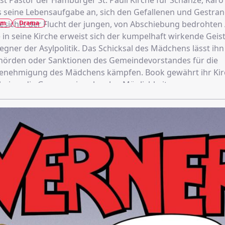
st Pastor der Hamburger St. Pauli Kirche für Schanze, Karo
als seine Lebensaufgabe an, sich den Gefallenen und Gestra
lm
Drama
sichts der Flucht der jungen, von Abschiebung bedrohten 
in seine Kirche erweist sich der kumpelhaft wirkende Geistl
egner der Asylpolitik. Das Schicksal des Mädchens lässt ih
hörden oder Sanktionen des Gemeindevorstandes für die
genehmigung des Mädchens kämpfen. Book gewährt ihr Kir
bei an die Grenze seiner legalen Möglichkeiten.