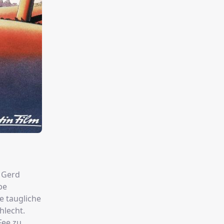
t Gerd
be
e taugliche
hlecht.
Fee zu