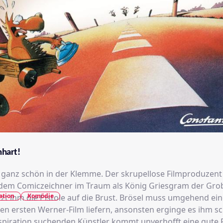
nhart!
t ganz schön in der Klemme. Der skrupellose Filmproduzen
 dem Comiczeichner im Traum als König Griesgram der Gro
ation
Komödie
tzt ihm die Pistole auf die Brust. Brösel muss umgehend ein
en ersten Werner-Film liefern, ansonsten erginge es ihm sc
piration suchenden Künstler kommt unverhofft eine gute 