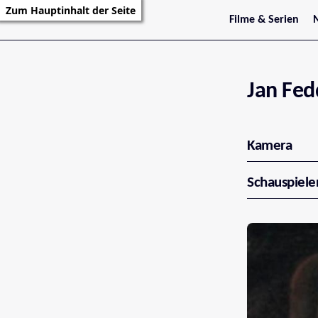
Zum Hauptinhalt der Seite
Filme & Serien
Trailer
S
Kritiken
S
Filmarchiv
Serienarchiv
Jan Fed
Kamera
Schauspiele