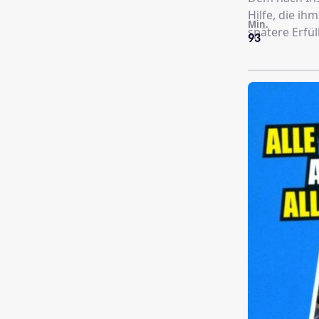
Hilfe, die ih
Min.
spätere Erfü
93