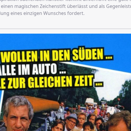
m einen magischen Zeichenstift überlässt und als Gegenleis
llung eines einzigen Wunsches fordert.