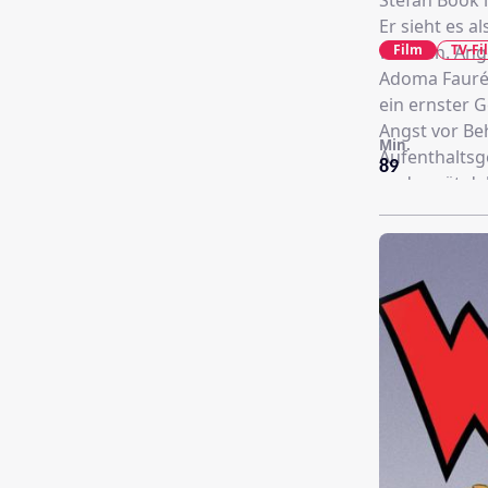
Stefan Book i
Er sieht es 
Film
TV-Fi
widmen. Ange
Adoma Fauré 
ein ernster G
Angst vor Be
Min.
Aufenthalts
89
und gerät da