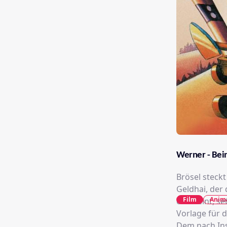
Werner - Bei
Brösel steck
Geldhai, der
Film
Anim
erscheint, se
Vorlage für d
Dem nach Ins