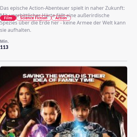
Das epische Action-Abenteuer spielt in naher Zukunft:
Mit unerbittlicher Härte fällt eine außerirdische
Film
Science Fiction
Action
Spezies über die Erde her - keine Armee der Welt kann
sie aufhalten.
Min.
113