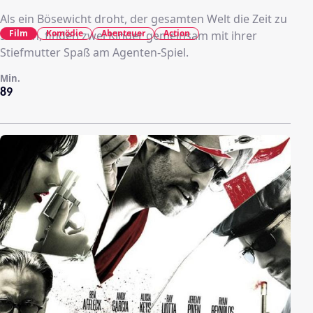
Als ein Bösewicht droht, der gesamten Welt die Zeit zu
Film
Komödie
Abenteuer
Action
stehlen, finden zwei Kinder gemeinsam mit ihrer
Stiefmutter Spaß am Agenten-Spiel.
Min.
89