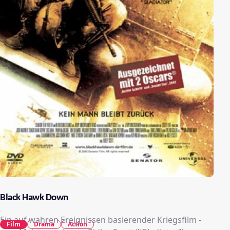
Black Hawk Down
Ein auf wahren Ereignissen basierender Kriegsfilm -
Film
Drama
Action