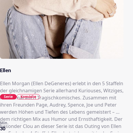
Ellen
Ellen Morgan (Ellen DeGeneres) erlebt in den 5 Staffeln
der gleichnamigen Serie allerhand Kuriouses, Witziges,
Serie
Komödie
manchmal auch Tragischkomisches. Zusammen mit
ihren Freunden Page, Audrey, Spence, Joe und Peter
werden Höhen und Tiefen des Lebens gemeistert – mit
dem richtigen Mix aus Humor und Ernsthaftigkeit. Der
Min.
besonder Clou an dieser Serie ist das Outing von Ellen
30