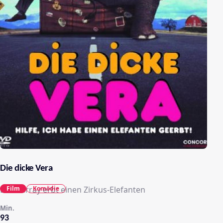
Die dicke Vera
Film
Komödie
Bill Murray erbt einen Zirkus-Elefanten
Min.
93