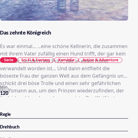
Das zehnte Königreich
Es war einmal... ...eine schöne Kellnerin, die zusammen
mit ihrem Vater zufällig einen Hund trifft, der gar kein
Serie
Sci-Fi & Fantasy
Komödie
Action & Adventure
Hund ist, sondern ein Prinz, der in einen Hund
verwandelt worden ist... Und dann entflieht die
böseste Frau der ganzen Welt aus dem Gefängnis und
schickt drei böse Trolle und einen sehr gefährlichen
Min.
Wolfsmann aus, um den Prinzen wiederzufinden, der
120
ihr leider abhanden gekommen ist... Der Wolf hat
wiederum nichts anderes im Sinn als die liebreizende
Kellnerin, und weiß nicht mehr, ob er sie heiraten oder
Regie
fressen soll... Keine Sorge, es ist gar nicht verworren,
es ist bloß das 10te Königreich!
Drehbuch