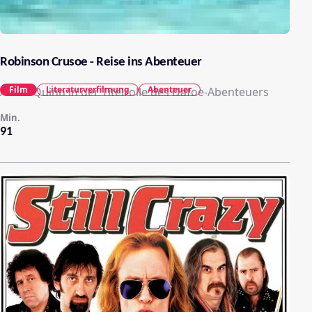
Robinson Crusoe - Reise ins Abenteuer
Film
Literaturverfilmung
Abenteuer
Aidan Quinn in der Titelrolle des Dafoe-Abenteuers
Min.
91