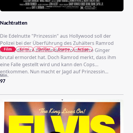
Nachtratten
Die Edelnutte "Prinzessin" aus Hollywood soll der
Polizei bei der Überführung des Zuhälters Ramrod
Film
Krimi
Thriller
Drama
Action
helfen, der ihre befreundete Prostituierte Ginger
brutal ermordet hat. Doch Ramrod merkt, dass ihm
eine Falle gestellt wird und kann den Cops
entkommen. Nun macht er Jagd auf Prinzessin...
Min.
97