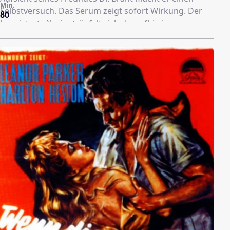
Min.
Selbstversuch. Das Serum zeigt sofort Wirkung. Der
80
begeisterte Xavier träufelt sich daraufhin immer
wieder die Flüssigkeit in die Augen und kann bald
darauf sogar durch Gegenstände sehen. Brant, der
inzwischen von der Gefährlichkeit des Serums
überzeugt ist, rät Xavier, mit den Versuchen
aufzuhören. Xavier hört jedoch nicht auf ihn. Es
kommt zum Streit, und während des Handgemenges
stößt Xavier seinen Freund ungewollt durch ein
Fenster. Xavier flüchtet, da er nun wegen Mordes von
der Polizei gesucht wird.