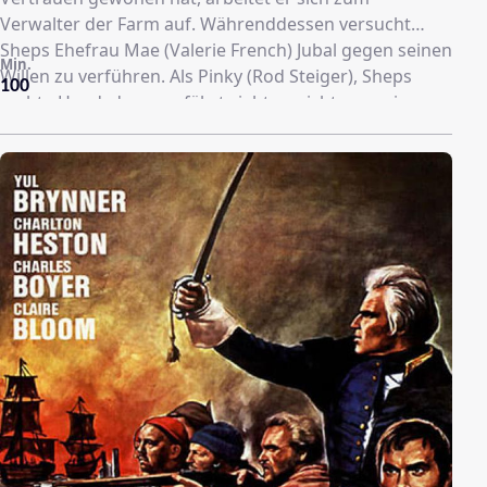
Verwalter der Farm auf. Währenddessen versucht
Sheps Ehefrau Mae (Valerie French) Jubal gegen seinen
Min.
Willen zu verführen. Als Pinky (Rod Steiger), Sheps
100
rechte Hand, davon erfährt sieht er nicht nur seine
Führungsposition, sondern auch seine Beziehung zu
Mae gefährdet.