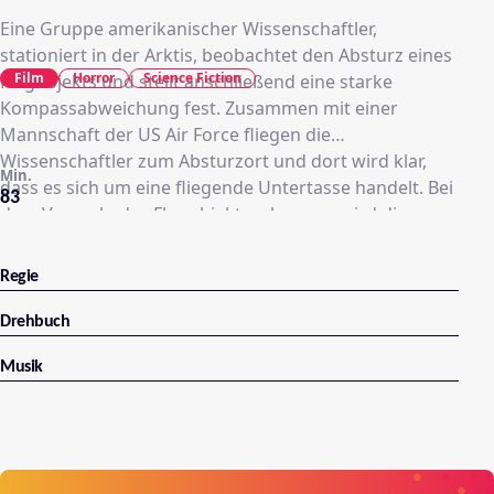
Eine Gruppe amerikanischer Wissenschaftler,
stationiert in der Arktis, beobachtet den Absturz eines
Film
Horror
Science Fiction
Flugobjekts und stellt anschließend eine starke
Kompassabweichung fest. Zusammen mit einer
Mannschaft der US Air Force fliegen die
Wissenschaftler zum Absturzort und dort wird klar,
Min.
dass es sich um eine fliegende Untertasse handelt. Bei
83
dem Versuch, das Flugobjekt zu bergen, wird dieses
versehentlich zerstört. Ein Mitglied der Besatzung
kann jedoch in einem Eisblock geborgen und zur
Regie
Forschungsstation gebracht werden. Als das Eis
schmilzt, beginnt für deren Bewohner ein Kampf ums
Drehbuch
Überleben.
Musik