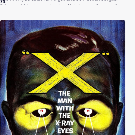
71
Schon bald leidet Janet unter Alpträumen. Ist nur die
düstere Atmosphäre des alten Landsitzes schuld?
Oder hat sie wirklich das schreckliche Erbe ihres
Vaters angetreten, indem sie bei Vollmond als
Monstrum ihre Opfer sucht? Blutspuren an ihrem
Nachthemd und seltsame Todesfälle deuten darauf
hin. Doch wie soll man einen Fluch aufhalten, der seit
Jahrzehnten die Familie ins Unglück stürzt?