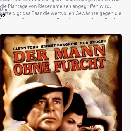
die Plantage von Riesenameisen angegriffen wird,
Min.
verteidigt das Paar die wertvollen Gewächse gegen die
92
Insekten. Sie werden von Eingeborenen, deren Dorf
von den Tieren zerstört wurde, unterstützt. Die Frau
rettet ihrem Mann das Leben, die Riesenameisen
werden mit Feuer vernichtet.