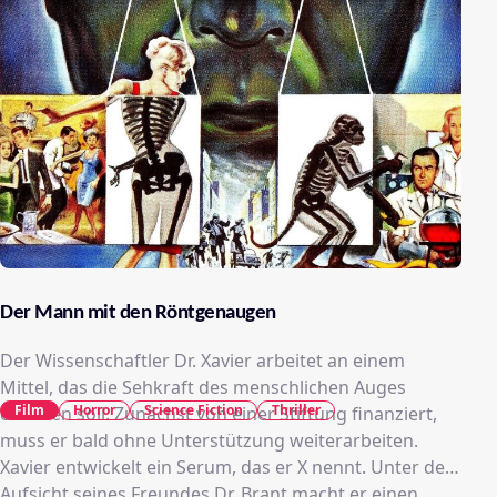
Der Mann mit den Röntgenaugen
Der Wissenschaftler Dr. Xavier arbeitet an einem
Mittel, das die Sehkraft des menschlichen Auges
Film
Horror
Science Fiction
Thriller
erhöhen soll. Zunächst von einer Stiftung finanziert,
muss er bald ohne Unterstützung weiterarbeiten.
Xavier entwickelt ein Serum, das er X nennt. Unter der
Aufsicht seines Freundes Dr. Brant macht er einen