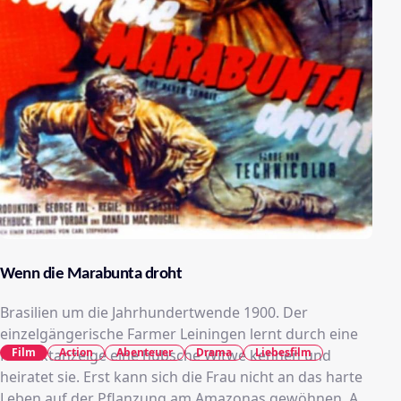
Wenn die Marabunta droht
Brasilien um die Jahrhundertwende 1900. Der
einzelgängerische Farmer Leiningen lernt durch eine
Film
Action
Abenteuer
Drama
Liebesfilm
Kontaktanzeige eine hübsche Witwe kennen und
heiratet sie. Erst kann sich die Frau nicht an das harte
Leben auf der Pflanzung am Amazonas gewöhnen. Als