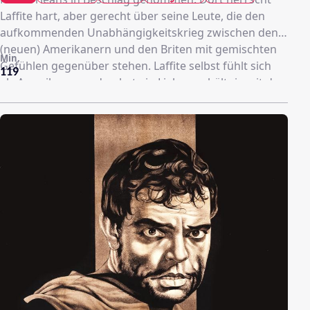
Laffite hart, aber gerecht über seine Leute, die den
aufkommenden Unabhängigkeitskrieg zwischen den
(neuen) Amerikanern und den Briten mit gemischten
Min.
Gefühlen gegenüber stehen. Laffite selbst fühlt sich
119
als Amerikaner und er hat ein Liebesverhältnis mit der
reizenden Tochter des Gouverneurs von Louisiana ,
sehr zum Verdruss der Piratin Bonnie, die aus
Eifersucht Laffite am liebsten am Galgen hängen
sehen würde, wovon Laffite auch gar nicht allzu weit
entfernt wäre, verdächtigt man ihm ohnehin schon
des Mordes. Der Krieg steht kurz bevor. Und die
Pirateninsel ist ein wichtiger strategischer Punkt zur
Verteidigung der amerikanischen Armee. Laffite ist
zwar ein Geächteter, aber er bietet General Jackson an
ihm im Kampf gegen die bevorstehende Invasion der
Briten beizustehen, wenn ihm und seinen Männern
Amnesie erteilt wird...