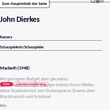
Zum Hauptinhalt der Seite
John Dierkes
Kamera
Schauspielerin/Schauspieler
Macbeth (1948)
Mit geringem Budget aber geradezu
größenwahnsinniger Energie drehte Orson Welles
Film
Literaturverfilmung
diese Studioversion von Shakespeares Drama über
Machtrausch und Schicksal
Min.