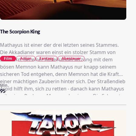
The Scorpion King
Mathayus ist einer der drei letzten seines Stammes.
Die Akkadianer waren einst ein stolzer Stamm von
Film
Action
Fantasy
Abenteuer
Söldnern. Bei einer Auseinandersetzung mit dem
bösen Memnon kann Mathayus nur knapp seinem
sicheren Tod entgehen, denn Memnon hat die Kraft
einer mächtigen Zauberin hinter sich. Der Straßendieb
Min.
Arpid hilft ihm, sich zu retten - danach kann Mathayus
95
mit seiner Rache an Memnon beginnen. Die Schwerter
glänzen und die nackten Oberkörper auch, wenn der
Abenteuer-, Sandalen- und Barbaren-Kintopp der
vergangenen 30 Jahre geplündert wird, um daraus ein
Gekloppe und Gesteche im Wüstensand zu machen,
bei dem die eigentliche Handlung eine untergeordnete