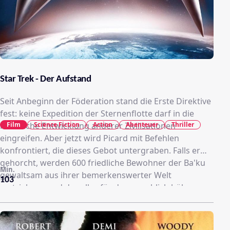
Star Trek - Der Aufstand
Seit Anbeginn der Föderation stand die Erste Direktive
fest: keine Expedition der Sternenflotte darf in die
Film
Science Fiction
Action
Abenteuer
Thriller
natürliche Entwicklung anderer Zivilisationen
eingreifen. Aber jetzt wird Picard mit Befehlen
konfrontiert, die dieses Gebot untergraben. Falls er
gehorcht, werden 600 friedliche Bewohner der Ba'ku
Min.
gewaltsam aus ihrer bemerkenswerter Welt
103
vertrieben - und das alles für den angeblich höher zu
bewertenden Nutzen von Millionen, die von den
Kräften des Jungbrunnens der Ba'ku profitieren
werden. Wenn er sich widersetzt, wird er sein