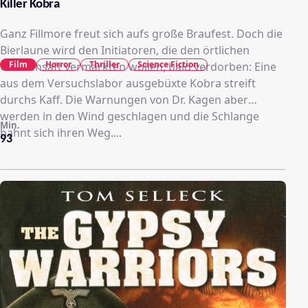
Killer Kobra
Ganz Fillmore freut sich aufs große Braufest. Doch die
Bierlaune wird den Initiatoren, die den örtlichen
Film
Horror
Thriller
Science Fiction
Gerstensaft vermarkten wollen, bald verdorben: Eine
aus dem Versuchslabor ausgebüxte Kobra streift
durchs Kaff. Die Warnungen von Dr. Kagen aber
werden in den Wind geschlagen und die Schlange
Min.
bahnt sich ihren Weg....
93