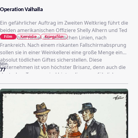
Operation Valhalla
Ein gefährlicher Auftrag im Zweiten Weltkrieg führt die
beiden amerikanischen Offiziere Shelly Alhern und Ted
Film
Komödie
Kriegsfilm
Brinkerhoff hinter die feindlichen Linien, nach
Frankreich. Nach einem riskanten Fallschirmabsprung
sollen sie in einer Weinkellerei eine große Menge eines
absolut tödlichen Giftes sicherstellen. Diese
Min.
Unternehmen ist von höchster Brisanz, denn auch die
77
deutschen Truppen sind hinter diesem gefährlichen
Stoff her. Einzige Unterstützung finden die beiden in
einer Zigeunerfamilie, die jeden Schlupfwinkel dieser
Gegend kennt. Nach einem abenteuerlichen Einsatz
gelingt es, die Weinkellerei ausfindig zu machen.
Entsetzt müssen sie feststellen das ihnen die Nazis
zuvorgekommen sind……