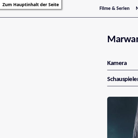
Zum Hauptinhalt der Seite
Filme & Serien
Trailer
S
Kritiken
S
Filmarchiv
Serienarchiv
Marwan
Kamera
Schauspiele