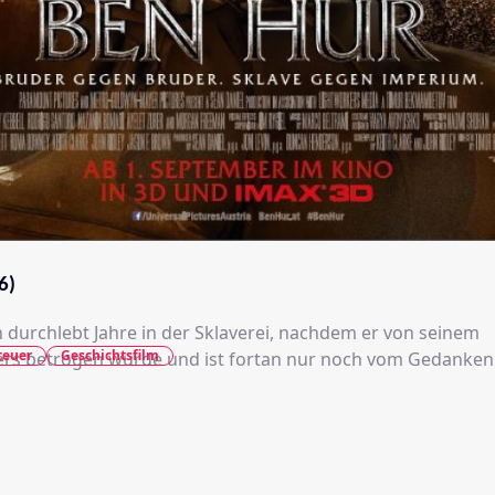
6)
 durchlebt Jahre in der Sklaverei, nachdem er von seinem
teuer
Geschichtsfilm
rs betrogen wurde und ist fortan nur noch vom Gedanken