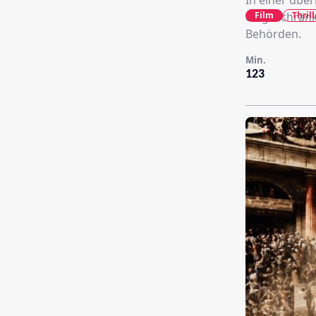
In einer über
Film
Thrill
eingeschränkt
Behörden.
Min.
123