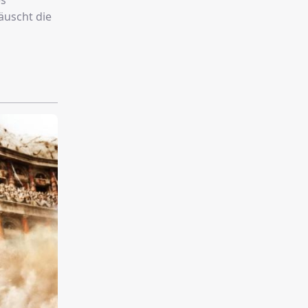
es
äuscht die