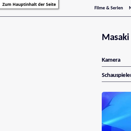
Zum Hauptinhalt der Seite
Filme & Serien
Trailer
S
Kritiken
S
Filmarchiv
Serienarchiv
Masaki
Kamera
Schauspiele