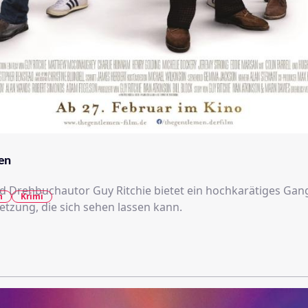
en
d Drehbuchautor Guy Ritchie bietet ein hochkarätiges Gan
n
Krimi
etzung, die sich sehen lassen kann.