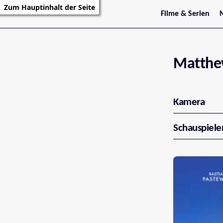
Zum Hauptinhalt der Seite
Filme & Serien
Trailer
S
Kritiken
S
Filmarchiv
Serienarchiv
Matthe
Kamera
Schauspiele