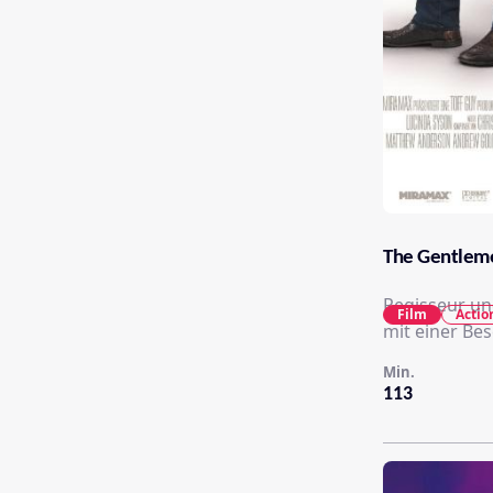
The Gentlem
Regisseur un
Film
Actio
mit einer Bes
Min.
113