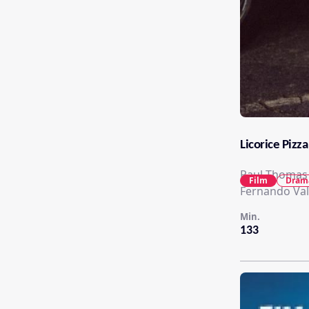
Licorice Pizza
Paul Thomas 
Film
Dram
Fernando Val
Min.
133