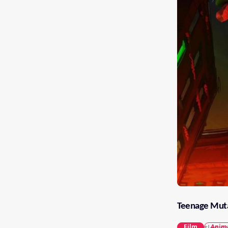
Teenage Muta
Film
Anim