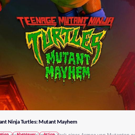
nt Ninja Turtles: Mutant Mayhem
ation
Abenteuer
Action