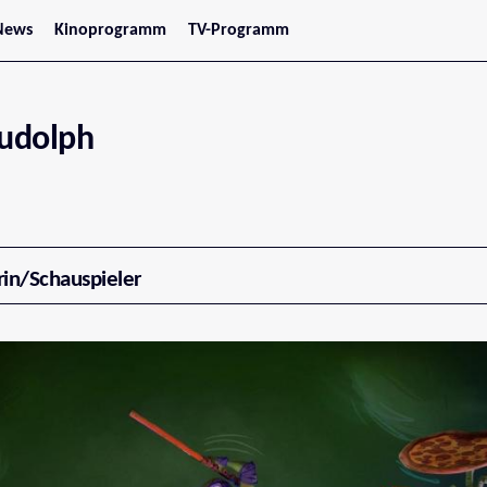
News
Kinoprogramm
TV-Programm
tars
Jetzt im Kino
treaming
Demnächst im Kino
Wien
Niederösterreich
udolph
Oberösterreich
Steiermark
Burgenland
Kärnten
Salzburg
Tirol
Vorarlberg
rin/Schauspieler