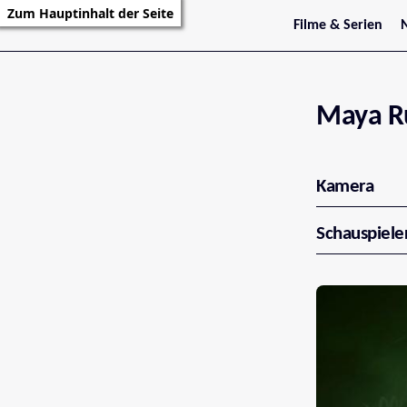
Zum Hauptinhalt der Seite
Filme & Serien
Trailer
S
Kritiken
S
Filmarchiv
Serienarchiv
Maya R
Kamera
Schauspiele