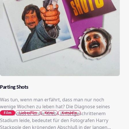
Parting Shots
Was tun, wenn man erfährt, dass man nur noch
wenige Wochen zu leben hat? Die Diagnose seines
Film
Liebesfilm
Krimi
Komödie
Arztes, dass er unter Krebs in fortgeschrittenem
Stadium leide, bedeutet für den Fotografen Harry
Stackpole den krönenden Abschluß in der langen