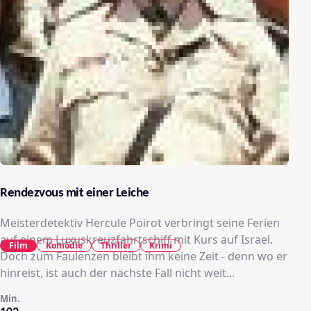
Rendezvous mit einer Leiche
Meisterdetektiv Hercule Poirot verbringt seine Ferien
auf einem Luxuskreuzfahrtschiff mit Kurs auf Israel.
Film
Komödie
Thriller
Krimi
Doch zum Faulenzen bleibt ihm keine Zeit - denn wo er
hinreist, ist auch der nächste Fall nicht weit...
Min.