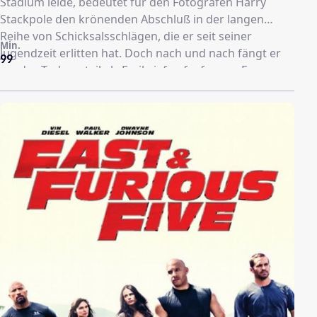
Stadium leide, bedeutet für den Fotografen Harry
Stackpole den krönenden Abschluß in der langen
Reihe von Schicksalsschlägen, die er seit seiner
Min.
Jugendzeit erlitten hat. Doch nach und nach fängt er
99
an, das Todesurteil als Freibrief aufzufassen. Er
beginnt, sein Leben jenseits von Vernunft und
Konventionen zu genießen. Das bedeutet unter
anderem, dass er die ihm verbleibende Zeit nutzt, all
jene Menschen ins Jenseits zu befördern, die ihm
bisher das Leben zur Hölle gemacht haben.