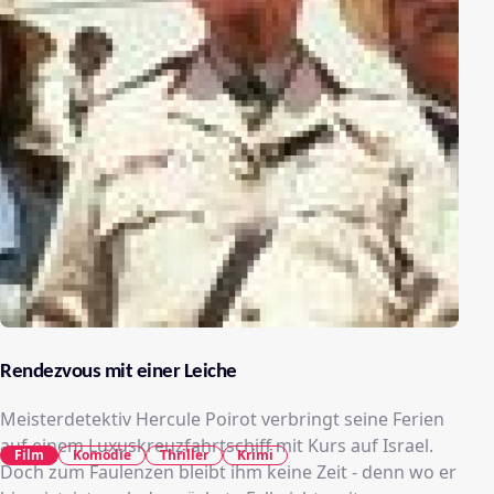
Rendezvous mit einer Leiche
Meisterdetektiv Hercule Poirot verbringt seine Ferien
auf einem Luxuskreuzfahrtschiff mit Kurs auf Israel.
Film
Komödie
Thriller
Krimi
Doch zum Faulenzen bleibt ihm keine Zeit - denn wo er