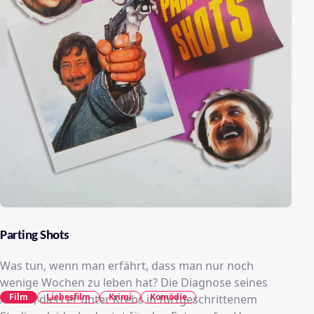
Parting Shots
Was tun, wenn man erfährt, dass man nur noch
wenige Wochen zu leben hat? Die Diagnose seines
Film
Liebesfilm
Krimi
Komödie
Arztes, dass er unter Krebs in fortgeschrittenem