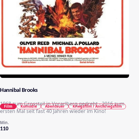
Hannibal Brooks
1968 zum Grossteil in Vorarlberg gedreht - 2016 zum
Film
Komödie
Abenteuer
Kriegsfilm / Antikriegsfilm
ersten Mal seit fast 40 Jahren wieder im Kino!
Min.
110