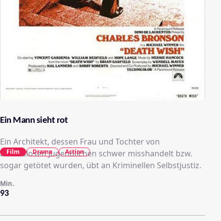
Ein Mann sieht rot
Ein Architekt, dessen Frau und Tochter von
Film
Drama
Action
arbeitslosen Jugendlichen schwer misshandelt bzw.
sogar getötet wurden, übt an Kriminellen Selbstjustiz.
Min.
93