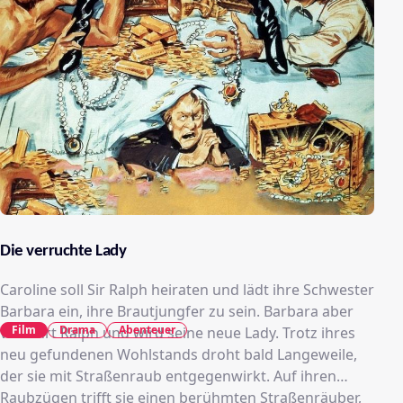
Die verruchte Lady
Caroline soll Sir Ralph heiraten und lädt ihre Schwester
Barbara ein, ihre Brautjungfer zu sein. Barbara aber
Film
Drama
Abenteuer
verführt Ralph und wird seine neue Lady. Trotz ihres
neu gefundenen Wohlstands droht bald Langeweile,
der sie mit Straßenraub entgegenwirkt. Auf ihren
Raubzügen trifft sie einen berühmten Straßenräuber,