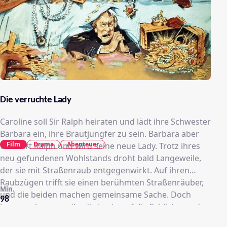
Die verruchte Lady
Caroline soll Sir Ralph heiraten und lädt ihre Schwester
Barbara ein, ihre Brautjungfer zu sein. Barbara aber
Film
Drama
Abenteuer
verführt Ralph und wird seine neue Lady. Trotz ihres
neu gefundenen Wohlstands droht bald Langeweile,
der sie mit Straßenraub entgegenwirkt. Auf ihren
Raubzügen trifft sie einen berühmten Straßenräuber,
Min.
und die beiden machen gemeinsame Sache. Doch
98
langsam kommen ihr die Leute auf die Schliche, und
wenn sie ihr schändliches Treiben nicht sein lässt,