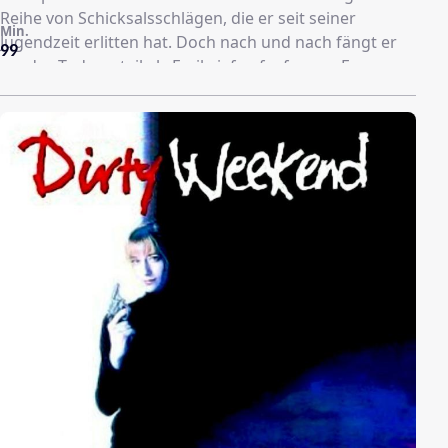
Reihe von Schicksalsschlägen, die er seit seiner
Min.
Jugendzeit erlitten hat. Doch nach und nach fängt er
99
an, das Todesurteil als Freibrief aufzufassen. Er
beginnt, sein Leben jenseits von Vernunft und
Konventionen zu genießen. Das bedeutet unter
anderem, dass er die ihm verbleibende Zeit nutzt, all
jene Menschen ins Jenseits zu befördern, die ihm
bisher das Leben zur Hölle gemacht haben.