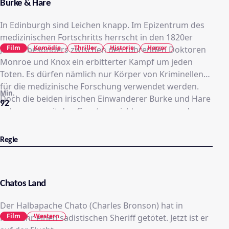
Burke & Hare
In Edinburgh sind Leichen knapp. Im Epizentrum des
medizinischen Fortschritts herrscht in den 1820er
Film
Komödie
Thriller
Historie
Horror
Jahren besonders zwischen den führenden Doktoren
Monroe und Knox ein erbitterter Kampf um jeden
Toten. Es dürfen nämlich nur Körper von Kriminellen
für die medizinische Forschung verwendet werden.
Min.
Doch die beiden irischen Einwanderer Burke und Hare
92
nehmen es mit den Gesetzen nicht so genau und
beginnen, frisch Bestattete wieder auszugraben. Ein
gutes Geschäft und die Doktoren fragen nicht weiter
Regie
nach. Doch der Bedarf ist immer noch nicht gedeckt.
Also greifen die beiden Lieferanten zu drastischeren
Mitteln ... warum warten, bis jemand gestorben ist? Da
Chatos Land
kann man doch nachhelfen. Ein legendäres Serien-
Killer-Duo startet seine Tod bringende Laufbahn ...
Der Halbapache Chato (Charles Bronson) hat in
Film
Western
Notwehr einen sadistischen Sheriff getötet. Jetzt ist er