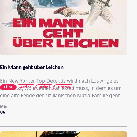
Ein Mann geht über Leichen
Ein New Yorker Top-Detektiv wird nach Los Angeles
Film
Action
Krimi
Drama
geschickt, wo er einen Fall lösen muss, in dem es um
eine alte Fehde der sizilianischen Mafia-Familie geht.
Min.
95