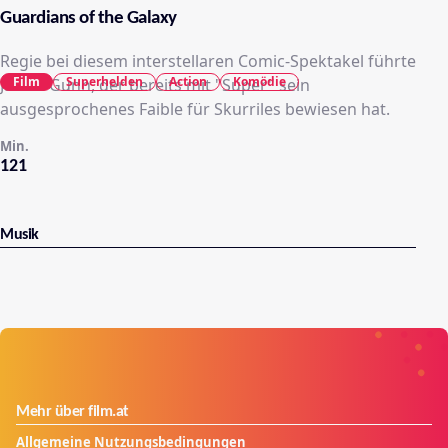
Guardians of the Galaxy
Regie bei diesem interstellaren Comic-Spektakel führte
Film
Superhelden
Action
Komödie
James Gunn, der bereits mit "Super" sein
ausgesprochenes Faible für Skurriles bewiesen hat.
Min.
121
Musik
Mehr über film.at
Allgemeine Nutzungsbedingungen