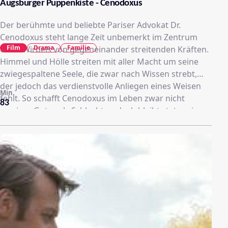
Augsburger Puppenkiste - Cenodoxus
Der berühmte und beliebte Pariser Advokat Dr.
Cenodoxus steht lange Zeit unbemerkt im Zentrum
Film
Drama
Familie
eines Wirbels von gegeneinander streitenden Kräften.
Himmel und Hölle streiten mit aller Macht um seine
zwiegespaltene Seele, die zwar nach Wissen strebt,
der jedoch das verdienstvolle Anliegen eines Weisen
Min.
fehlt. So schafft Cenodoxus im Leben zwar nicht
83
weniger Gutes als Schlechtes, doch bleibt stets sein
eigener Vorteil der Antrieb für all sein Schaffen. Um
diese Eigenliebe noch zu fördern, sendet die Hölle
zunächst die Teufelin Philautia und schließlich
Hypocrisis als Geliebte in das Haus des Advokaten.
Gegen das teuflische Wispern spricht unterdessen
Cenodoxus` Gewissen in Gestalt der jungen Frau
Magda im Auftrag des Himmels für ein besseres
Leben. So werden Seele und Verstand des "Doctors
von Paris" hin und her geworfen, bis dieser fast