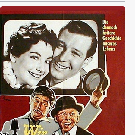
Mann". Die Dinge wenden sich zum Guten, als ein
gutbetuchter Freund des Hauses erfährt, was
inzwischen geschehen ist. Kurzerhand kauft er das
Hotel und macht Karl zum neuen Direktor. Gemeinsam
verhindern sie Niddys Hochzeit mit Alwin und bringen
Niddy und Helmuth wieder zusammen.