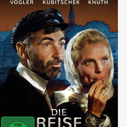
schließlich. Das private Glück der beiden schürt den
Neid von Prof. Speiter. Mit Hilfe Prätorius’ mysteriösem
Faktotum Shunderson glaubt er schließlich, dunkle
Punkte aus der Vergangenheit des Mediziners
aufdecken zu können. Doch Prätorius gelingt es vor
einem Ehrengericht, mit Witz und erstaunlichen
Enthüllungen alle Vorwürfe zu entkräften.