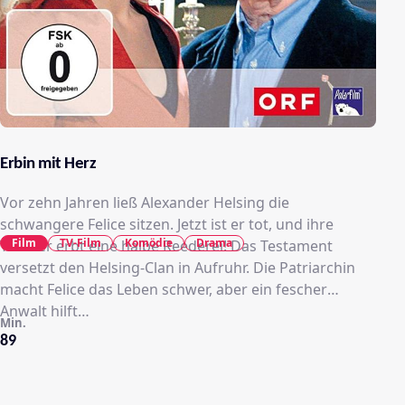
Erbin mit Herz
Vor zehn Jahren ließ Alexander Helsing die
schwangere Felice sitzen. Jetzt ist er tot, und ihre
Film
TV-Film
Komödie
Drama
Tochter erbt eine halbe Reederei! Das Testament
versetzt den Helsing-Clan in Aufruhr. Die Patriarchin
macht Felice das Leben schwer, aber ein fescher
Anwalt hilft…
Min.
89