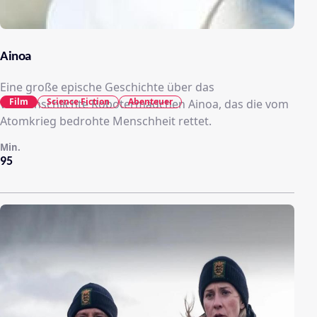
Ainoa
Eine große epische Geschichte über das
Film
Science Fiction
Abenteuer
vermenschlichte Robotermädchen Ainoa, das die vom
Atomkrieg bedrohte Menschheit rettet.
Min.
95