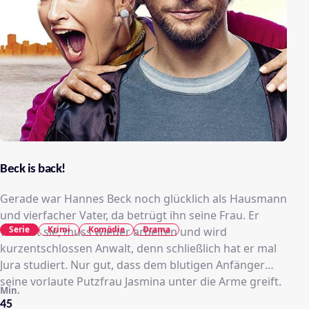
Beck is back!
Gerade war Hannes Beck noch glücklich als Hausmann
und vierfacher Vater, da betrügt ihn seine Frau. Er
Serie
Krimi
Komödie
Drama
verlässt sie, muss wieder arbeiten und wird
kurzentschlossen Anwalt, denn schließlich hat er mal
Jura studiert. Nur gut, dass dem blutigen Anfänger
seine vorlaute Putzfrau Jasmina unter die Arme greift.
Min.
45