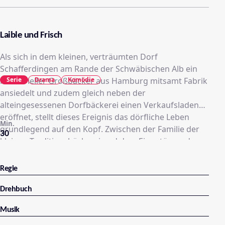
Laible und Frisch
Als sich in dem kleinen, verträumten Dorf
Schafferdingen am Rande der Schwäbischen Alb ein
Serie
Drama
Komödie
industrieller Großbäcker aus Hamburg mitsamt Fabrik
ansiedelt und zudem gleich neben der
alteingesessenen Dorfbäckerei einen Verkaufsladen
eröffnet, stellt dieses Ereignis das dörfliche Leben
Min.
grundlegend auf den Kopf. Zwischen der Familie der
30
kleinen Traditionsbäckerei und dem Eigentümer des
modernen Backbetriebs entbrennt eine heftige Fehde
- während sich die Sprösslinge beider Familien
Regie
ineinander verlieben. Zahlreiche Fusionen und das
Verschmelzen von Großkonzernen erschweren das
Drehbuch
Überleben der mittelständischen Betriebe. Kann sich
Musik
heute eine kleine, traditionelle Bäckerei gegen einen