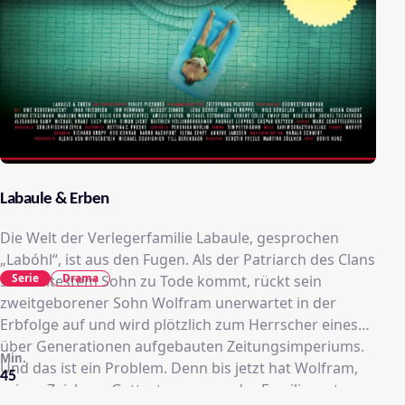
Labaule & Erben
Die Welt der Verlegerfamilie Labaule, gesprochen
„Labóhl“, ist aus den Fugen. Als der Patriarch des Clans
Serie
Drama
samt ältestem Sohn zu Tode kommt, rückt sein
zweitgeborener Sohn Wolfram unerwartet in der
Erbfolge auf und wird plötzlich zum Herrscher eines
über Generationen aufgebauten Zeitungsimperiums.
Min.
Und das ist ein Problem. Denn bis jetzt hat Wolfram,
45
seines Zeichens Gatte, treusorgender Familienvater