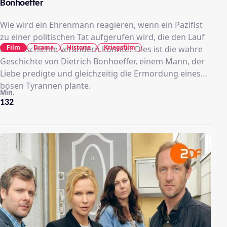
Bonhoeffer
Wie wird ein Ehrenmann reagieren, wenn ein Pazifist
zu einer politischen Tat aufgerufen wird, die den Lauf
Film
Drama
Historie
Kriegsfilm
der Geschichte verändern könnte? Dies ist die wahre
Geschichte von Dietrich Bonhoeffer, einem Mann, der
Liebe predigte und gleichzeitig die Ermordung eines
bösen Tyrannen plante.
Min.
132