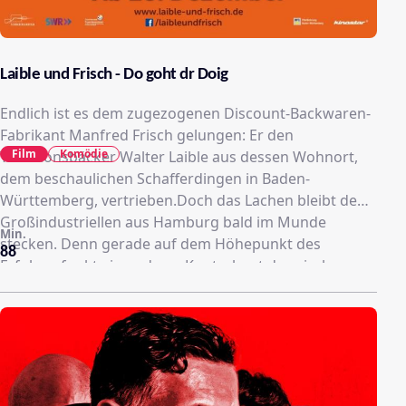
Laible und Frisch - Do goht dr Doig
Endlich ist es dem zugezogenen Discount-Backwaren-
Fabrikant Manfred Frisch gelungen: Er den
Film
Komödie
Traditionsbäcker Walter Laible aus dessen Wohnort,
dem beschaulichen Schafferdingen in Baden-
Württemberg, vertrieben.Doch das Lachen bleibt dem
Großindustriellen aus Hamburg bald im Munde
Min.
stecken. Denn gerade auf dem Höhepunkt des
88
Erfolges funkt ein anderer Kontrahent dazwischen –
sein Vater.