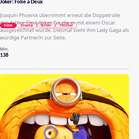
Joker: Folie à Deux
Joaquin Phoenix übernimmt erneut die Doppelrolle
des Arthur Fleck/Joker, für die er mit einem Oscar
Film
Drama
Krimi
Thriller
ausgezeichnet wurde. Diesmal steht ihm Lady Gaga als
würdige Partnerin zur Seite.
Min.
138