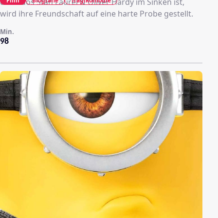
Film
Biografie
Tragikomödie
des Duos Stan Laurel & Oliver Hardy im Sinken ist,
wird ihre Freundschaft auf eine harte Probe gestellt.
Min.
98