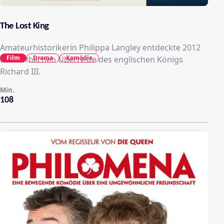
The Lost King
Amateurhistorikerin Philippa Langley entdeckte 2012
Film
Drama
Komödie
die sterblichen Überreste des englischen Königs
Richard III.
Min.
108