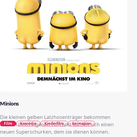
Minions
Die kleinen gelben Latzhosenträger bekommen
Film
Komödie
Kinderfilm
Animation
endlich ihren eigenen Film und suchen sich einen
neuen Superschurken, dem sie dienen können.