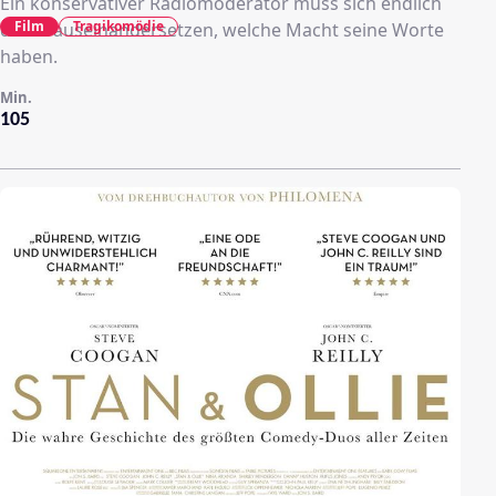
Ein konservativer Radiomoderator muss sich endlich
Film
Tragikomödie
damit auseinandersetzen, welche Macht seine Worte
haben.
Min.
105