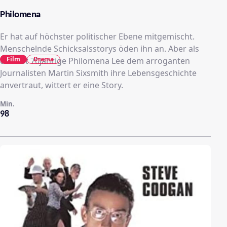
Philomena
Er hat auf höchster politischer Ebene mitgemischt.
Menschelnde Schicksalsstorys öden ihn an. Aber als
Film
Drama
die fast 70jährige Philomena Lee dem arroganten
Journalisten Martin Sixsmith ihre Lebensgeschichte
anvertraut, wittert er eine Story.
Min.
98