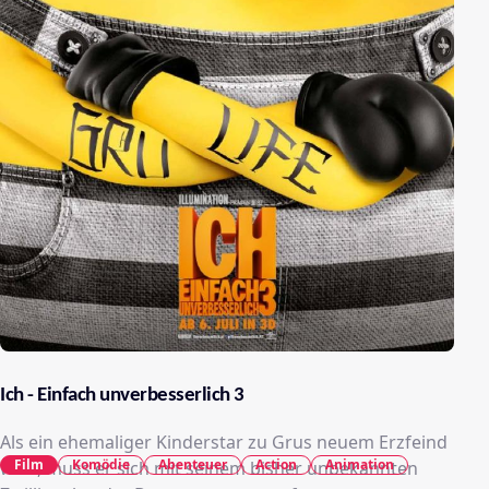
Ich - Einfach unverbesserlich 3
Als ein ehemaliger Kinderstar zu Grus neuem Erzfeind
Film
Komödie
Abenteuer
Action
Animation
wird, muss er sich mit seinem bisher unbekannten