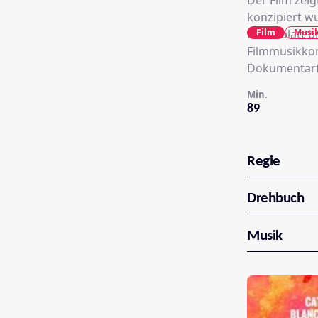
Der Film zei
konzipiert w
Film
Musi
Notenblatt b
Filmmusikkomp
Dokumentarfi
Min.
89
Regie
Drehbuch
Musik