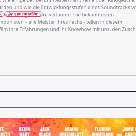
gt wie einige der berühmtesten Filmthemen der Kinogeschic
urden und wie die Entwicklungsstufen eines Soundtracks v
k
Dokumentarfilm
is zum fertigen Score verlaufen. Die bekanntesten
onisten – alle Meister ihres Fachs - teilen in diesem
lm ihre Erfahrungen und ihr Knowhow mit uns, den Zusch