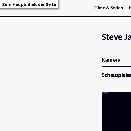
Zum Hauptinhalt der Seite
Filme & Serien
Trailer
S
Kritiken
S
Filmarchiv
Serienarchiv
Steve J
Kamera
Schauspiele