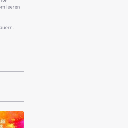
hte
om leeren
auern.