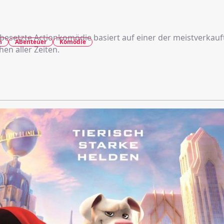
arbesetzte Actionkomödie basiert auf einer der meistverkauf
n
Abenteuer
Komödie
hen aller Zeiten.