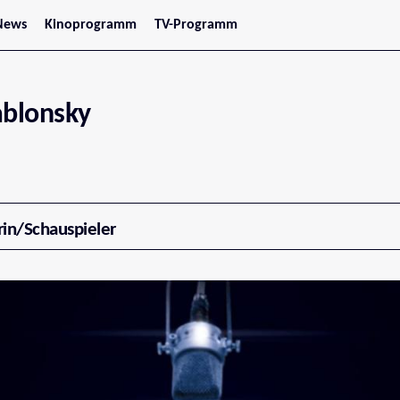
News
Kinoprogramm
TV-Programm
tars
Jetzt im Kino
treaming
Demnächst im Kino
Wien
Niederösterreich
ablonsky
Oberösterreich
Steiermark
Burgenland
Kärnten
Salzburg
Tirol
Vorarlberg
rin/Schauspieler