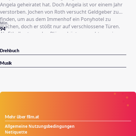
Angela geheiratet hat. Doch Angela ist vor einem Jahr
verstorben. Jochen von Roth versucht Geldgeber zu
finden, um aus dem Immenhof ein Ponyhotel zu
Min.
machen, doch er stößt nur auf verschlossene Türen.
94
Als Ethelbert von den Plänen hört, versucht er seinen
reichen Onkel Pankraz von der Geschäftsidee zu
überzeugen. Er kommt mit seiner Tochter angereist,
Drehbuch
ist aber von der Idee und den Pferden nicht sonderlich
angetan. Seine Tochter verliebt sich in Jochen von
Musik
Roth, der sich mit seinem künftigen Schwiegervater
verkracht. Kurz vor der Hochzeit wird der Immenhof
versteigert, alle Hoffnungen sind dahin, doch ...
Mehr über film.at
Allgemeine Nutzungsbedingungen
Netiquette