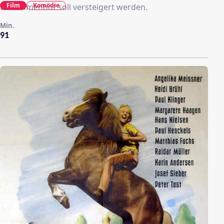
Film
Komödie
Der Immenhof soll versteigert werden.
Min.
91