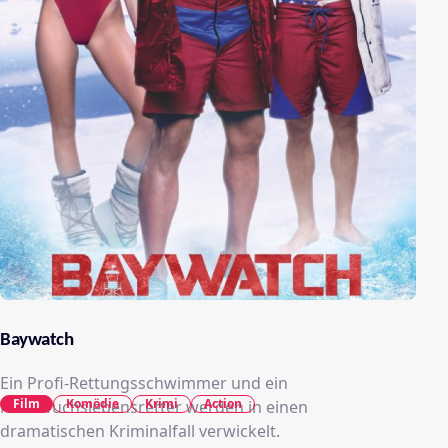
Baywatch
Ein Profi-Rettungsschwimmer und ein
Film
Komödie
Krimi
Action
Nachwuchslebensretter werden in einen
dramatischen Kriminalfall verwickelt.