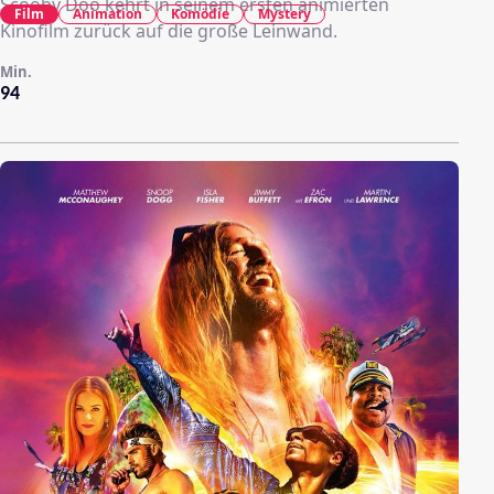
Scooby Doo kehrt in seinem ersten animierten
Film
Animation
Komödie
Mystery
Kinofilm zurück auf die große Leinwand.
Min.
94