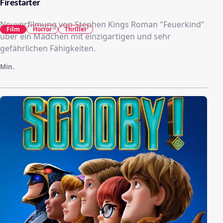
Firestarter
Neuverfilmung von Stephen Kings Roman "Feuerkind"
Film
Horror
Thriller
über ein Mädchen mit einzigartigen und sehr
gefährlichen Fähigkeiten.
Min.