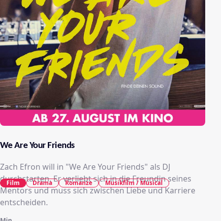
We Are Your Friends
Zach Efron will in "We Are Your Friends" als DJ
durchstarten. Er verliebt sich in die Freundin seines
Film
Drama
Romanze
Musikfilm / Musical
Mentors und muss sich zwischen Liebe und Karriere
entscheiden.
Min.