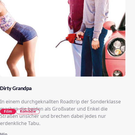
Dirty Grandpa
In einem durchgeknallten Roadtrip der Sonderklasse
machen die beiden als Großvater und Enkel die
Film
Komödie
Straßen unsicher und brechen dabei jedes nur
erdenkliche Tabu.
Min.