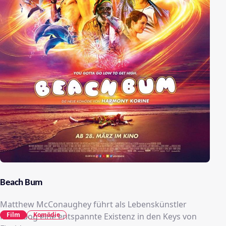
Beach Bum
Matthew McConaughey führt als Lebenskünstler
Film
Komödie
Moondog eine entspannte Existenz in den Keys von