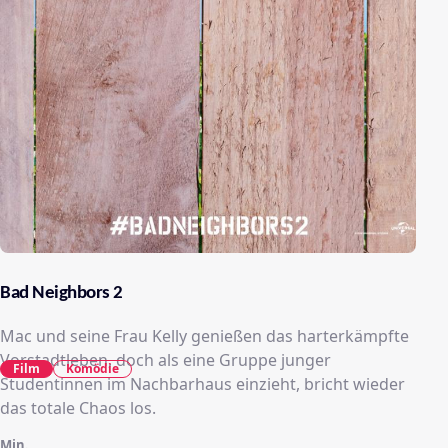
Bad Neighbors 2
Mac und seine Frau Kelly genießen das harterkämpfte
Vorstadtleben, doch als eine Gruppe junger
Film
Komödie
Studentinnen im Nachbarhaus einzieht, bricht wieder
das totale Chaos los.
Min.