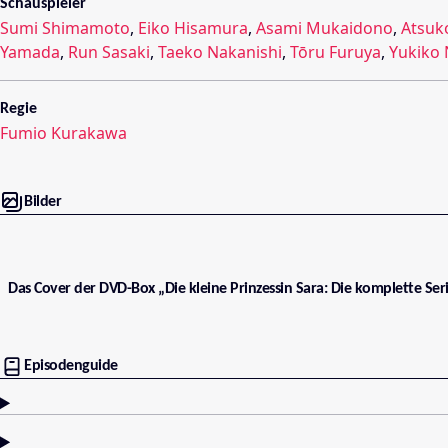
Schauspieler
Sumi Shimamoto
,
Eiko Hisamura
,
Asami Mukaidono
,
Atsuk
Yamada
,
Run Sasaki
,
Taeko Nakanishi
,
Tōru Furuya
,
Yukiko
Regie
Fumio Kurakawa
Bilder
Das Cover der DVD-Box „Die kleine Prinzessin Sara: Die komplette Seri
Episodenguide