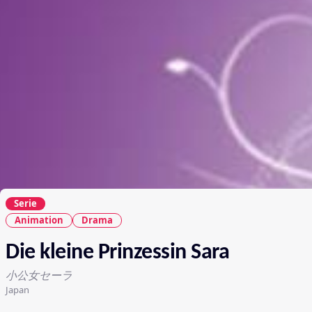
Serie
Animation
Drama
Die kleine Prinzessin Sara
小公女セーラ
Japan