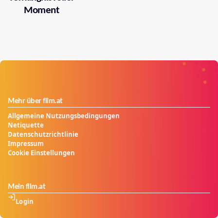
Moment
Mehr über film.at
Allgemeine Nutzungsbedingungen
Netiquette
Datenschutzrichtlinie
Impressum
Cookie Einstellungen
Mein film.at
Login