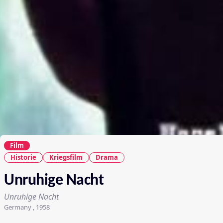
Film
Historie
Kriegsfilm
Drama
Unruhige Nacht
Unruhige Nacht
Germany , 1958