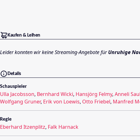
Kaufen & Leihen
Leider konnten wir keine Streaming-Angebote für
Unruhige Na
Details
Schauspieler
Ulla Jacobsson
,
Bernhard Wicki
,
Hansjörg Felmy
,
Anneli Saul
Wolfgang Gruner
,
Erik von Loewis
,
Otto Friebel
,
Manfred M
Regie
Eberhard Itzenplitz
,
Falk Harnack